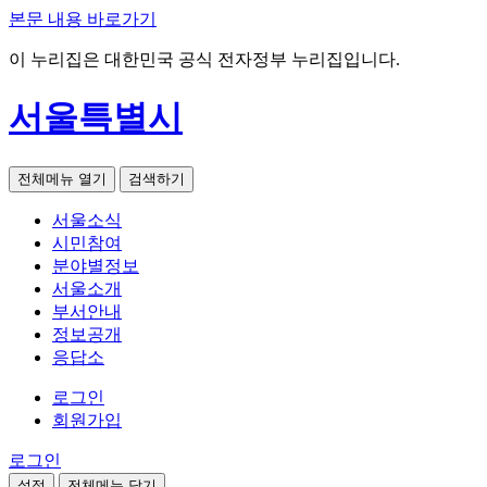
본문 내용 바로가기
이 누리집은 대한민국 공식 전자정부 누리집입니다.
서울특별시
전체메뉴 열기
검색하기
서울소식
시민참여
분야별정보
서울소개
부서안내
정보공개
응답소
로그인
회원가입
로그인
설정
전체메뉴 닫기