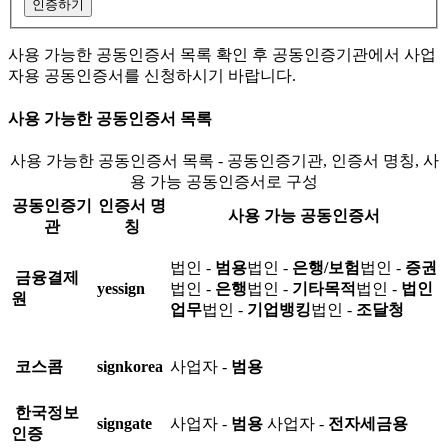
인증하기
사용 가능한 공동인증서 목록 확인 후 공동인증기관에서 사업
자용 공동인증서를 신청하시기 바랍니다.
사용 가능한 공동인증서 목록
사용 가능한 공동인증서 목록 - 공동인증기관, 인증서 명칭, 사
용 가능 공동인증서로 구성
공동인증기
인증서 명
사용 가능 공동인증서
관
칭
법인 -
범용
법인 -
은행/보험
법인 -
증권
금융결제
yessign
법인 -
은행
법인 -
기타목적
법인 -
법인
원
업무
법인 -
기업뱅킹
법인 -
조달청
코스콤
signkorea
사업자 -
범용
한국정보
signgate
사업자 -
범용
사업자 -
전자세금용
인증