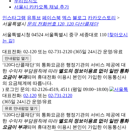
누리집지도
서울시 카카오톡 채널 추가
인스타그램
유튜브
페이스북
엑스
블로그
카카오스토리
>
서울특별시
문의 전화번호 120, 120 다산콜재단
서울특별시청 04524 서울특별시 중구 세종대로 110
[찾아오시
는 길]
대표전화: 02-120 또는 02-731-2120 (365일 24시간 운영/유료
안내팝업 열기
‘120다산콜재단’의 통화요금은 행정기관의 서비스 제공에 대
한
수익자 부담원칙에 따라
별도의 정보이용료 없이 일반 통화
요금이 부과
되며
휴대전화 이용시 본인이 가입한 이동통신사
의 요금체계에 따릅니다.
) 로그인 문의: 02-2126-4519, 4511 (평일 09:00~18:00)
대표전화:
02-120
또는
02-731-2120
(365일 24시간 운영/유료
유료 안내팝업 열기
‘120다산콜재단’의 통화요금은 행정기관의 서비스 제공에 대
한
수익자 부담원칙에 따라
별도의 정보이용료 없이 일반 통화
요금이 부과
되며
휴대전화 이용시 본인이 가입한 이동통신사