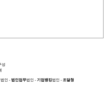
구성
서
적
법인 -
법인업무
법인 -
기업뱅킹
법인 -
조달청