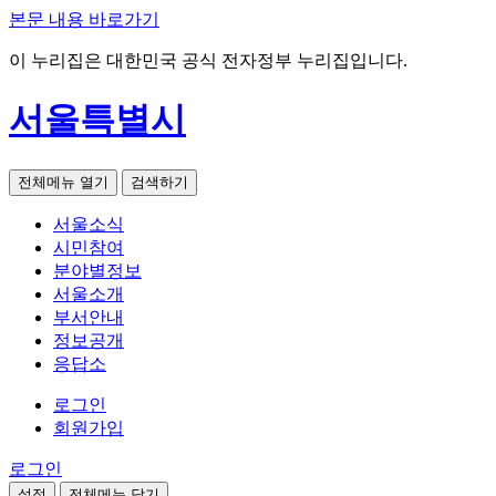
본문 내용 바로가기
이 누리집은 대한민국 공식 전자정부 누리집입니다.
서울특별시
전체메뉴 열기
검색하기
서울소식
시민참여
분야별정보
서울소개
부서안내
정보공개
응답소
로그인
회원가입
로그인
설정
전체메뉴 닫기