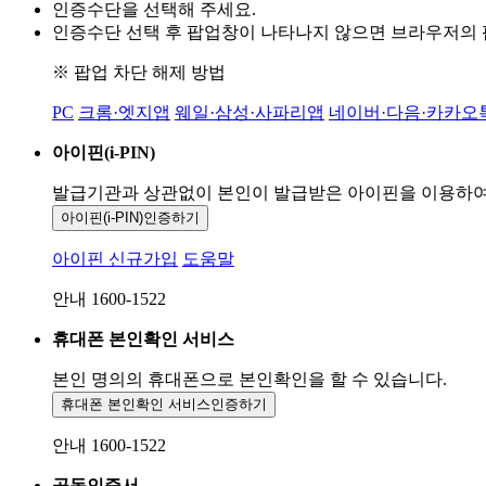
인증수단을 선택해 주세요.
인증수단 선택 후 팝업창이 나타나지 않으면 브라우저의
※ 팝업 차단 해제 방법
PC
크롬·엣지앱
웨일·삼성·사파리앱
네이버·다음·카카오
아이핀(i-PIN)
발급기관과 상관없이 본인이 발급받은
아이핀을 이용하
아이핀(i-PIN)
인증하기
아이핀 신규가입
도움말
안내 1600-1522
휴대폰 본인확인 서비스
본인 명의의 휴대폰으로
본인확인을 할 수 있습니다.
휴대폰 본인확인 서비스
인증하기
안내 1600-1522
공동인증서