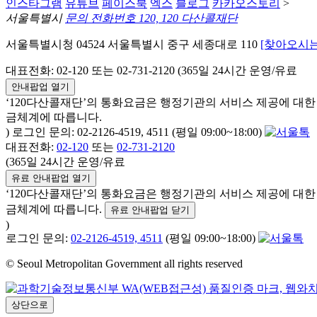
인스타그램
유튜브
페이스북
엑스
블로그
카카오스토리
>
서울특별시
문의 전화번호 120, 120 다산콜재단
서울특별시청 04524 서울특별시 중구 세종대로 110
[찾아오시는
대표전화: 02-120 또는 02-731-2120 (365일 24시간 운영/유료
안내팝업 열기
‘120다산콜재단’의 통화요금은 행정기관의 서비스 제공에 대
금체계에 따릅니다.
) 로그인 문의: 02-2126-4519, 4511 (평일 09:00~18:00)
대표전화:
02-120
또는
02-731-2120
(365일 24시간 운영/유료
유료 안내팝업 열기
‘120다산콜재단’의 통화요금은 행정기관의 서비스 제공에 대
금체계에 따릅니다.
유료 안내팝업 닫기
)
로그인 문의:
02-2126-4519, 4511
(평일 09:00~18:00)
© Seoul Metropolitan Government all rights reserved
상단으로