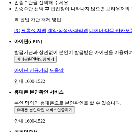
인증수단을 선택해 주세요.
인증수단 선택 후 팝업창이 나타나지 않으면 브라우저의
※ 팝업 차단 해제 방법
PC
크롬·엣지앱
웨일·삼성·사파리앱
네이버·다음·카카오
아이핀(i-PIN)
발급기관과 상관없이 본인이 발급받은
아이핀을 이용하
아이핀(i-PIN)
인증하기
아이핀 신규가입
도움말
안내 1600-1522
휴대폰 본인확인 서비스
본인 명의의 휴대폰으로
본인확인을 할 수 있습니다.
휴대폰 본인확인 서비스
인증하기
안내 1600-1522
공동인증서