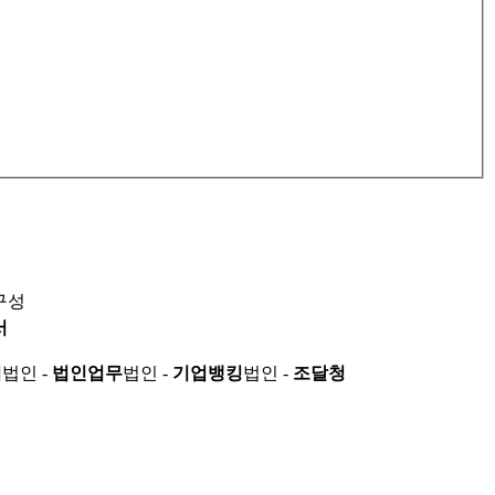
구성
서
적
법인 -
법인업무
법인 -
기업뱅킹
법인 -
조달청