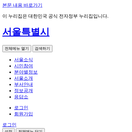
본문 내용 바로가기
이 누리집은 대한민국 공식 전자정부 누리집입니다.
서울특별시
전체메뉴 열기
검색하기
서울소식
시민참여
분야별정보
서울소개
부서안내
정보공개
응답소
로그인
회원가입
로그인
설정
전체메뉴 닫기