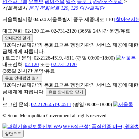
인스타그램
유튜브
페이스북
엑스
블로그
카카오스토리
>
서울특별시
문의 전화번호 120, 120 다산콜재단
서울특별시청 04524 서울특별시 중구 세종대로 110
[찾아오시는
대표전화: 02-120 또는 02-731-2120 (365일 24시간 운영/유료
안내팝업 열기
‘120다산콜재단’의 통화요금은 행정기관의 서비스 제공에 대
금체계에 따릅니다.
) 로그인 문의: 02-2126-4519, 4511 (평일 09:00~18:00)
대표전화:
02-120
또는
02-731-2120
(365일 24시간 운영/유료
유료 안내팝업 열기
‘120다산콜재단’의 통화요금은 행정기관의 서비스 제공에 대
금체계에 따릅니다.
유료 안내팝업 닫기
)
로그인 문의:
02-2126-4519, 4511
(평일 09:00~18:00)
© Seoul Metropolitan Government all rights reserved
상단으로