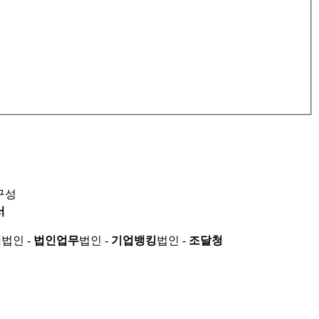
구성
서
적
법인 -
법인업무
법인 -
기업뱅킹
법인 -
조달청