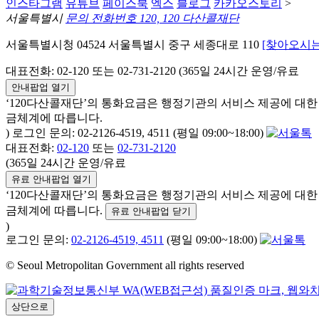
인스타그램
유튜브
페이스북
엑스
블로그
카카오스토리
>
서울특별시
문의 전화번호 120, 120 다산콜재단
서울특별시청 04524 서울특별시 중구 세종대로 110
[찾아오시는
대표전화: 02-120 또는 02-731-2120 (365일 24시간 운영/유료
안내팝업 열기
‘120다산콜재단’의 통화요금은 행정기관의 서비스 제공에 대
금체계에 따릅니다.
) 로그인 문의: 02-2126-4519, 4511 (평일 09:00~18:00)
대표전화:
02-120
또는
02-731-2120
(365일 24시간 운영/유료
유료 안내팝업 열기
‘120다산콜재단’의 통화요금은 행정기관의 서비스 제공에 대
금체계에 따릅니다.
유료 안내팝업 닫기
)
로그인 문의:
02-2126-4519, 4511
(평일 09:00~18:00)
© Seoul Metropolitan Government all rights reserved
상단으로