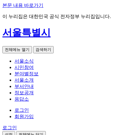
본문 내용 바로가기
이 누리집은 대한민국 공식 전자정부 누리집입니다.
서울특별시
전체메뉴 열기
검색하기
서울소식
시민참여
분야별정보
서울소개
부서안내
정보공개
응답소
로그인
회원가입
로그인
설정
전체메뉴 닫기