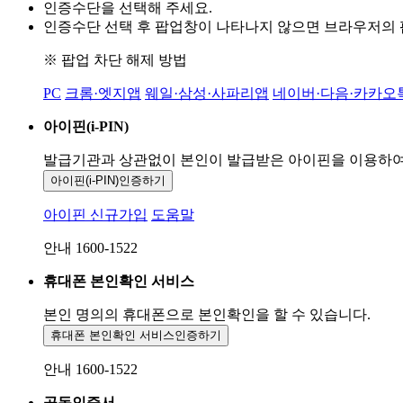
인증수단을 선택해 주세요.
인증수단 선택 후 팝업창이 나타나지 않으면 브라우저의
※ 팝업 차단 해제 방법
PC
크롬·엣지앱
웨일·삼성·사파리앱
네이버·다음·카카오
아이핀(i-PIN)
발급기관과 상관없이 본인이 발급받은
아이핀을 이용하
아이핀(i-PIN)
인증하기
아이핀 신규가입
도움말
안내 1600-1522
휴대폰 본인확인 서비스
본인 명의의 휴대폰으로
본인확인을 할 수 있습니다.
휴대폰 본인확인 서비스
인증하기
안내 1600-1522
공동인증서