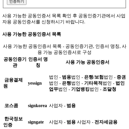
인증하기
사용 가능한 공동인증서 목록 확인 후 공동인증기관에서 사업
자용 공동인증서를 신청하시기 바랍니다.
사용 가능한 공동인증서 목록
사용 가능한 공동인증서 목록 - 공동인증기관, 인증서 명칭, 사
용 가능 공동인증서로 구성
공동인증기
인증서 명
사용 가능 공동인증서
관
칭
법인 -
범용
법인 -
은행/보험
법인 -
증권
금융결제
yessign
법인 -
은행
법인 -
기타목적
법인 -
법인
원
업무
법인 -
기업뱅킹
법인 -
조달청
코스콤
signkorea
사업자 -
범용
한국정보
signgate
사업자 -
범용
사업자 -
전자세금용
인증