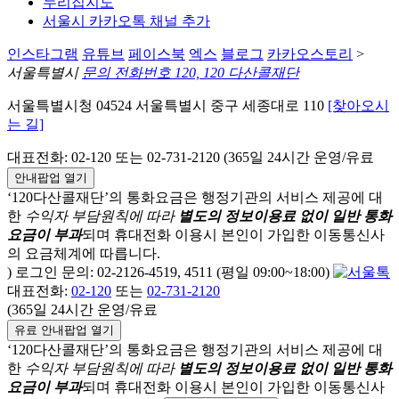
누리집지도
서울시 카카오톡 채널 추가
인스타그램
유튜브
페이스북
엑스
블로그
카카오스토리
>
서울특별시
문의 전화번호 120, 120 다산콜재단
서울특별시청 04524 서울특별시 중구 세종대로 110
[찾아오시
는 길]
대표전화: 02-120 또는 02-731-2120 (365일 24시간 운영/유료
안내팝업 열기
‘120다산콜재단’의 통화요금은 행정기관의 서비스 제공에 대
한
수익자 부담원칙에 따라
별도의 정보이용료 없이 일반 통화
요금이 부과
되며
휴대전화 이용시 본인이 가입한 이동통신사
의 요금체계에 따릅니다.
) 로그인 문의: 02-2126-4519, 4511 (평일 09:00~18:00)
대표전화:
02-120
또는
02-731-2120
(365일 24시간 운영/유료
유료 안내팝업 열기
‘120다산콜재단’의 통화요금은 행정기관의 서비스 제공에 대
한
수익자 부담원칙에 따라
별도의 정보이용료 없이 일반 통화
요금이 부과
되며
휴대전화 이용시 본인이 가입한 이동통신사