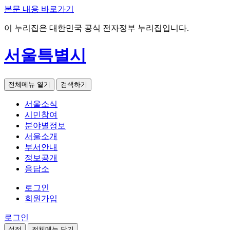
본문 내용 바로가기
이 누리집은 대한민국 공식 전자정부 누리집입니다.
서울특별시
전체메뉴 열기
검색하기
서울소식
시민참여
분야별정보
서울소개
부서안내
정보공개
응답소
로그인
회원가입
로그인
설정
전체메뉴 닫기