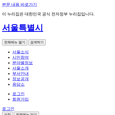
본문 내용 바로가기
이 누리집은 대한민국 공식 전자정부 누리집입니다.
서울특별시
전체메뉴 열기
검색하기
서울소식
시민참여
분야별정보
서울소개
부서안내
정보공개
응답소
로그인
회원가입
로그인
설정
전체메뉴 닫기