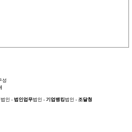
구성
서
적
법인 -
법인업무
법인 -
기업뱅킹
법인 -
조달청