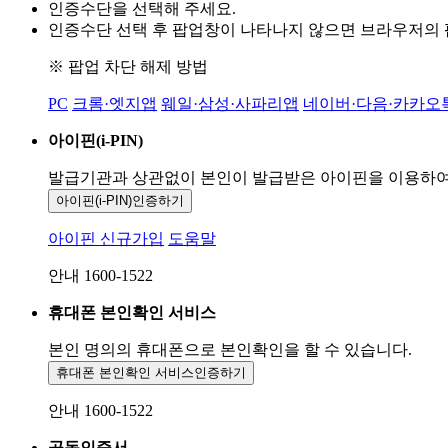
인증수단을 선택해 주세요.
인증수단 선택 후 팝업창이 나타나지 않으면 브라우저의
※ 팝업 차단 해제 방법
PC
크롬·엣지앱
웨일·삼성·사파리앱
네이버·다음·카카오
아이핀(i-PIN)
발급기관과 상관없이 본인이 발급받은
아이핀을 이용하
아이핀(i-PIN)
인증하기
아이핀 신규가입
도움말
안내 1600-1522
휴대폰 본인확인 서비스
본인 명의의 휴대폰으로
본인확인을 할 수 있습니다.
휴대폰 본인확인 서비스
인증하기
안내 1600-1522
공동인증서