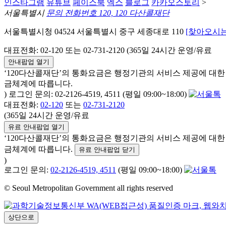
인스타그램
유튜브
페이스북
엑스
블로그
카카오스토리
>
서울특별시
문의 전화번호 120, 120 다산콜재단
서울특별시청 04524 서울특별시 중구 세종대로 110
[찾아오시는
대표전화: 02-120 또는 02-731-2120 (365일 24시간 운영/유료
안내팝업 열기
‘120다산콜재단’의 통화요금은 행정기관의 서비스 제공에 대
금체계에 따릅니다.
) 로그인 문의: 02-2126-4519, 4511 (평일 09:00~18:00)
대표전화:
02-120
또는
02-731-2120
(365일 24시간 운영/유료
유료 안내팝업 열기
‘120다산콜재단’의 통화요금은 행정기관의 서비스 제공에 대
금체계에 따릅니다.
유료 안내팝업 닫기
)
로그인 문의:
02-2126-4519, 4511
(평일 09:00~18:00)
© Seoul Metropolitan Government all rights reserved
상단으로