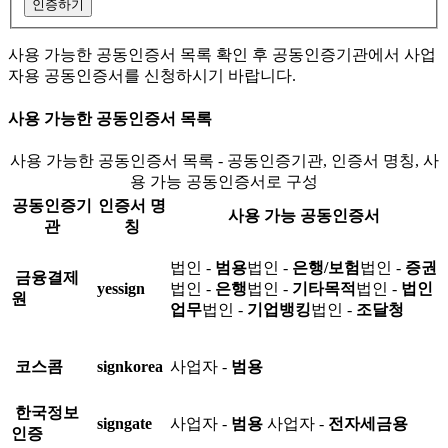
인증하기
사용 가능한 공동인증서 목록 확인 후 공동인증기관에서 사업
자용 공동인증서를 신청하시기 바랍니다.
사용 가능한 공동인증서 목록
사용 가능한 공동인증서 목록 - 공동인증기관, 인증서 명칭, 사
용 가능 공동인증서로 구성
공동인증기
인증서 명
사용 가능 공동인증서
관
칭
법인 -
범용
법인 -
은행/보험
법인 -
증권
금융결제
yessign
법인 -
은행
법인 -
기타목적
법인 -
법인
원
업무
법인 -
기업뱅킹
법인 -
조달청
코스콤
signkorea
사업자 -
범용
한국정보
signgate
사업자 -
범용
사업자 -
전자세금용
인증