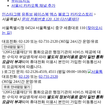
누리집지도
서울시 카카오톡 채널 추가
인스타그램
유튜브
페이스북
엑스
블로그
카카오스토리
>
서울특별시
문의 전화번호 120, 120 다산콜재단
서울특별시청 04524 서울특별시 중구 세종대로 110
[찾아오시
는 길]
대표전화: 02-120 또는 02-731-2120 (365일 24시간 운영/유료
안내팝업 열기
‘120다산콜재단’의 통화요금은 행정기관의 서비스 제공에 대
한
수익자 부담원칙에 따라
별도의 정보이용료 없이 일반 통화
요금이 부과
되며
휴대전화 이용시 본인이 가입한 이동통신사
의 요금체계에 따릅니다.
) 로그인 문의: 02-2126-4519, 4511 (평일 09:00~18:00)
대표전화:
02-120
또는
02-731-2120
(365일 24시간 운영/유료
유료 안내팝업 열기
‘120다산콜재단’의 통화요금은 행정기관의 서비스 제공에 대
한
수익자 부담원칙에 따라
별도의 정보이용료 없이 일반 통화
요금이 부과
되며
휴대전화 이용시 본인이 가입한 이동통신사