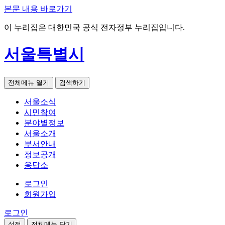
본문 내용 바로가기
이 누리집은 대한민국 공식 전자정부 누리집입니다.
서울특별시
전체메뉴 열기
검색하기
서울소식
시민참여
분야별정보
서울소개
부서안내
정보공개
응답소
로그인
회원가입
로그인
설정
전체메뉴 닫기