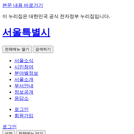
본문 내용 바로가기
이 누리집은 대한민국 공식 전자정부 누리집입니다.
서울특별시
전체메뉴 열기
검색하기
서울소식
시민참여
분야별정보
서울소개
부서안내
정보공개
응답소
로그인
회원가입
로그인
설정
전체메뉴 닫기