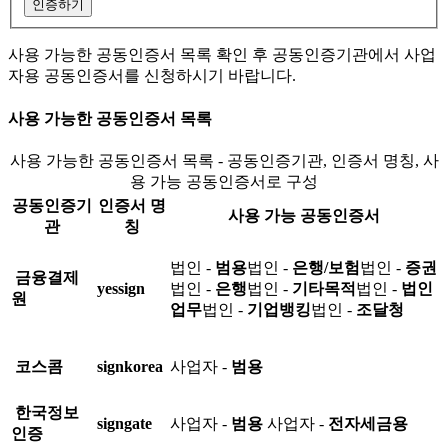
인증하기
사용 가능한 공동인증서 목록 확인 후 공동인증기관에서 사업
자용 공동인증서를 신청하시기 바랍니다.
사용 가능한 공동인증서 목록
사용 가능한 공동인증서 목록 - 공동인증기관, 인증서 명칭, 사
용 가능 공동인증서로 구성
공동인증기
인증서 명
사용 가능 공동인증서
관
칭
법인 -
범용
법인 -
은행/보험
법인 -
증권
금융결제
yessign
법인 -
은행
법인 -
기타목적
법인 -
법인
원
업무
법인 -
기업뱅킹
법인 -
조달청
코스콤
signkorea
사업자 -
범용
한국정보
signgate
사업자 -
범용
사업자 -
전자세금용
인증