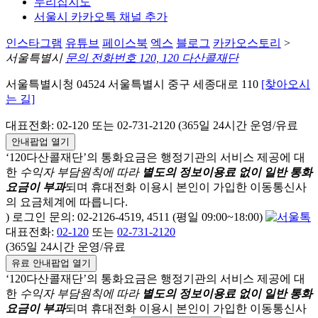
누리집지도
서울시 카카오톡 채널 추가
인스타그램
유튜브
페이스북
엑스
블로그
카카오스토리
>
서울특별시
문의 전화번호 120, 120 다산콜재단
서울특별시청 04524 서울특별시 중구 세종대로 110
[찾아오시
는 길]
대표전화: 02-120 또는 02-731-2120 (365일 24시간 운영/유료
안내팝업 열기
‘120다산콜재단’의 통화요금은 행정기관의 서비스 제공에 대
한
수익자 부담원칙에 따라
별도의 정보이용료 없이 일반 통화
요금이 부과
되며
휴대전화 이용시 본인이 가입한 이동통신사
의 요금체계에 따릅니다.
) 로그인 문의: 02-2126-4519, 4511 (평일 09:00~18:00)
대표전화:
02-120
또는
02-731-2120
(365일 24시간 운영/유료
유료 안내팝업 열기
‘120다산콜재단’의 통화요금은 행정기관의 서비스 제공에 대
한
수익자 부담원칙에 따라
별도의 정보이용료 없이 일반 통화
요금이 부과
되며
휴대전화 이용시 본인이 가입한 이동통신사