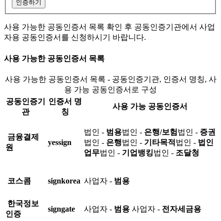
인증하기
사용 가능한 공동인증서 목록 확인 후 공동인증기관에서 사업
자용 공동인증서를 신청하시기 바랍니다.
사용 가능한 공동인증서 목록
사용 가능한 공동인증서 목록 - 공동인증기관, 인증서 명칭, 사
용 가능 공동인증서로 구성
공동인증기
인증서 명
사용 가능 공동인증서
관
칭
법인 -
범용
법인 -
은행/보험
법인 -
증권
금융결제
yessign
법인 -
은행
법인 -
기타목적
법인 -
법인
원
업무
법인 -
기업뱅킹
법인 -
조달청
코스콤
signkorea
사업자 -
범용
한국정보
signgate
사업자 -
범용
사업자 -
전자세금용
인증