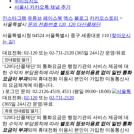
누리집지도
서울시 카카오톡 채널 추가
인스타그램
유튜브
페이스북
엑스
블로그
카카오스토리
>
서울특별시
문의 전화번호 120, 120 다산콜재단
서울특별시청 04524 서울특별시 중구 세종대로 110
[찾아오시
는 길]
대표전화: 02-120 또는 02-731-2120 (365일 24시간 운영/유료
안내팝업 열기
‘120다산콜재단’의 통화요금은 행정기관의 서비스 제공에 대
한
수익자 부담원칙에 따라
별도의 정보이용료 없이 일반 통화
요금이 부과
되며
휴대전화 이용시 본인이 가입한 이동통신사
의 요금체계에 따릅니다.
) 로그인 문의: 02-2126-4519, 4511 (평일 09:00~18:00)
대표전화:
02-120
또는
02-731-2120
(365일 24시간 운영/유료
유료 안내팝업 열기
‘120다산콜재단’의 통화요금은 행정기관의 서비스 제공에 대
한
수익자 부담원칙에 따라
별도의 정보이용료 없이 일반 통화
요금이 부과
되며
휴대전화 이용시 본인이 가입한 이동통신사