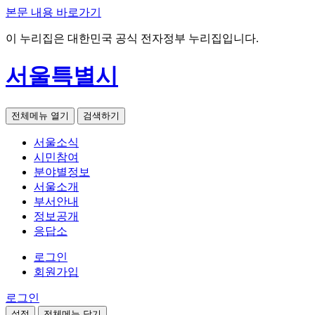
본문 내용 바로가기
이 누리집은 대한민국 공식 전자정부 누리집입니다.
서울특별시
전체메뉴 열기
검색하기
서울소식
시민참여
분야별정보
서울소개
부서안내
정보공개
응답소
로그인
회원가입
로그인
설정
전체메뉴 닫기