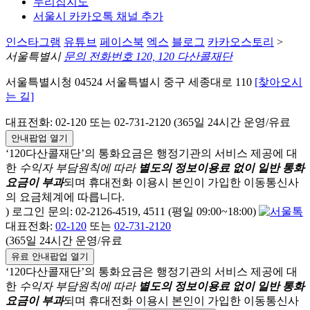
누리집지도
서울시 카카오톡 채널 추가
인스타그램
유튜브
페이스북
엑스
블로그
카카오스토리
>
서울특별시
문의 전화번호 120, 120 다산콜재단
서울특별시청 04524 서울특별시 중구 세종대로 110
[찾아오시
는 길]
대표전화: 02-120 또는 02-731-2120 (365일 24시간 운영/유료
안내팝업 열기
‘120다산콜재단’의 통화요금은 행정기관의 서비스 제공에 대
한
수익자 부담원칙에 따라
별도의 정보이용료 없이 일반 통화
요금이 부과
되며
휴대전화 이용시 본인이 가입한 이동통신사
의 요금체계에 따릅니다.
) 로그인 문의: 02-2126-4519, 4511 (평일 09:00~18:00)
대표전화:
02-120
또는
02-731-2120
(365일 24시간 운영/유료
유료 안내팝업 열기
‘120다산콜재단’의 통화요금은 행정기관의 서비스 제공에 대
한
수익자 부담원칙에 따라
별도의 정보이용료 없이 일반 통화
요금이 부과
되며
휴대전화 이용시 본인이 가입한 이동통신사