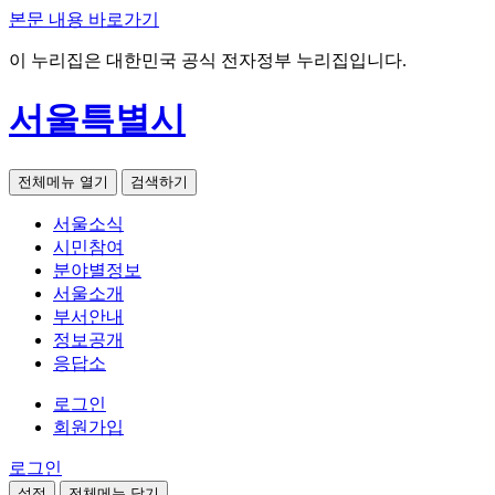
본문 내용 바로가기
이 누리집은 대한민국 공식 전자정부 누리집입니다.
서울특별시
전체메뉴 열기
검색하기
서울소식
시민참여
분야별정보
서울소개
부서안내
정보공개
응답소
로그인
회원가입
로그인
설정
전체메뉴 닫기