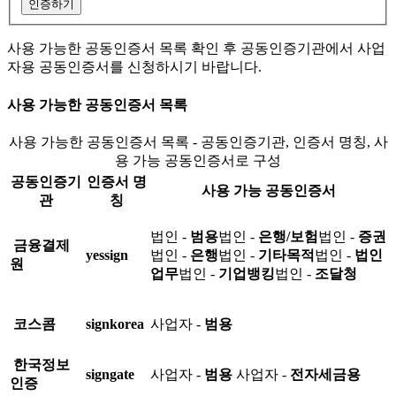
인증하기
사용 가능한 공동인증서 목록 확인 후 공동인증기관에서 사업
자용 공동인증서를 신청하시기 바랍니다.
사용 가능한 공동인증서 목록
사용 가능한 공동인증서 목록 - 공동인증기관, 인증서 명칭, 사
용 가능 공동인증서로 구성
공동인증기
인증서 명
사용 가능 공동인증서
관
칭
법인 -
범용
법인 -
은행/보험
법인 -
증권
금융결제
yessign
법인 -
은행
법인 -
기타목적
법인 -
법인
원
업무
법인 -
기업뱅킹
법인 -
조달청
코스콤
signkorea
사업자 -
범용
한국정보
signgate
사업자 -
범용
사업자 -
전자세금용
인증