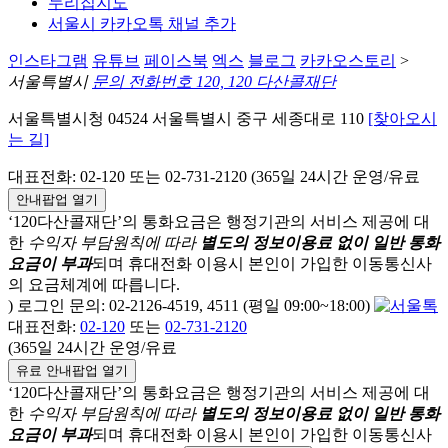
누리집지도
서울시 카카오톡 채널 추가
인스타그램
유튜브
페이스북
엑스
블로그
카카오스토리
>
서울특별시
문의 전화번호 120, 120 다산콜재단
서울특별시청 04524 서울특별시 중구 세종대로 110
[찾아오시
는 길]
대표전화: 02-120 또는 02-731-2120 (365일 24시간 운영/유료
안내팝업 열기
‘120다산콜재단’의 통화요금은 행정기관의 서비스 제공에 대
한
수익자 부담원칙에 따라
별도의 정보이용료 없이 일반 통화
요금이 부과
되며
휴대전화 이용시 본인이 가입한 이동통신사
의 요금체계에 따릅니다.
) 로그인 문의: 02-2126-4519, 4511 (평일 09:00~18:00)
대표전화:
02-120
또는
02-731-2120
(365일 24시간 운영/유료
유료 안내팝업 열기
‘120다산콜재단’의 통화요금은 행정기관의 서비스 제공에 대
한
수익자 부담원칙에 따라
별도의 정보이용료 없이 일반 통화
요금이 부과
되며
휴대전화 이용시 본인이 가입한 이동통신사