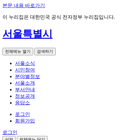
본문 내용 바로가기
이 누리집은 대한민국 공식 전자정부 누리집입니다.
서울특별시
전체메뉴 열기
검색하기
서울소식
시민참여
분야별정보
서울소개
부서안내
정보공개
응답소
로그인
회원가입
로그인
설정
전체메뉴 닫기