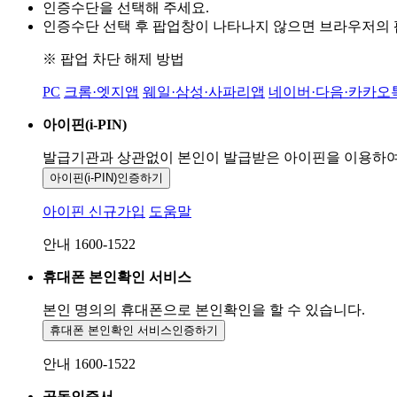
인증수단을 선택해 주세요.
인증수단 선택 후 팝업창이 나타나지 않으면 브라우저의
※ 팝업 차단 해제 방법
PC
크롬·엣지앱
웨일·삼성·사파리앱
네이버·다음·카카오
아이핀(i-PIN)
발급기관과 상관없이 본인이 발급받은
아이핀을 이용하
아이핀(i-PIN)
인증하기
아이핀 신규가입
도움말
안내 1600-1522
휴대폰 본인확인 서비스
본인 명의의 휴대폰으로
본인확인을 할 수 있습니다.
휴대폰 본인확인 서비스
인증하기
안내 1600-1522
공동인증서