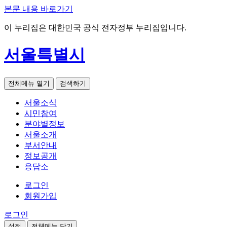
본문 내용 바로가기
이 누리집은 대한민국 공식 전자정부 누리집입니다.
서울특별시
전체메뉴 열기
검색하기
서울소식
시민참여
분야별정보
서울소개
부서안내
정보공개
응답소
로그인
회원가입
로그인
설정
전체메뉴 닫기