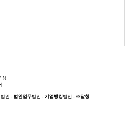
구성
서
적
법인 -
법인업무
법인 -
기업뱅킹
법인 -
조달청