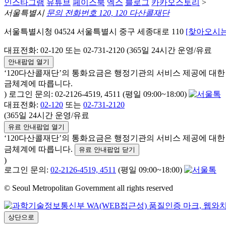
인스타그램
유튜브
페이스북
엑스
블로그
카카오스토리
>
서울특별시
문의 전화번호 120, 120 다산콜재단
서울특별시청 04524 서울특별시 중구 세종대로 110
[찾아오시는
대표전화: 02-120 또는 02-731-2120 (365일 24시간 운영/유료
안내팝업 열기
‘120다산콜재단’의 통화요금은 행정기관의 서비스 제공에 대
금체계에 따릅니다.
) 로그인 문의: 02-2126-4519, 4511 (평일 09:00~18:00)
대표전화:
02-120
또는
02-731-2120
(365일 24시간 운영/유료
유료 안내팝업 열기
‘120다산콜재단’의 통화요금은 행정기관의 서비스 제공에 대
금체계에 따릅니다.
유료 안내팝업 닫기
)
로그인 문의:
02-2126-4519, 4511
(평일 09:00~18:00)
© Seoul Metropolitan Government all rights reserved
상단으로