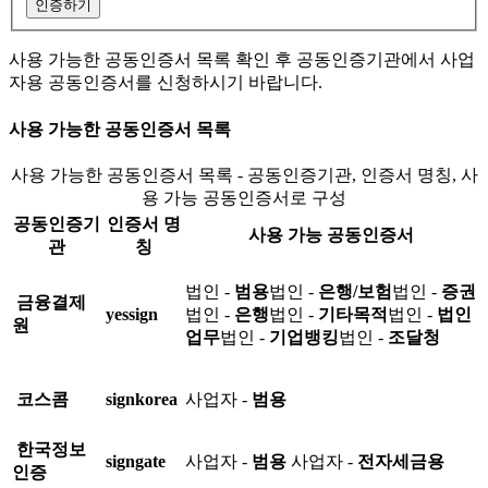
인증하기
사용 가능한 공동인증서 목록 확인 후 공동인증기관에서 사업
자용 공동인증서를 신청하시기 바랍니다.
사용 가능한 공동인증서 목록
사용 가능한 공동인증서 목록 - 공동인증기관, 인증서 명칭, 사
용 가능 공동인증서로 구성
공동인증기
인증서 명
사용 가능 공동인증서
관
칭
법인 -
범용
법인 -
은행/보험
법인 -
증권
금융결제
yessign
법인 -
은행
법인 -
기타목적
법인 -
법인
원
업무
법인 -
기업뱅킹
법인 -
조달청
코스콤
signkorea
사업자 -
범용
한국정보
signgate
사업자 -
범용
사업자 -
전자세금용
인증