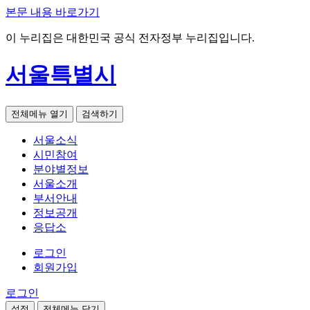
본문 내용 바로가기
이 누리집은 대한민국 공식 전자정부 누리집입니다.
서울특별시
전체메뉴 열기
검색하기
서울소식
시민참여
분야별정보
서울소개
부서안내
정보공개
응답소
로그인
회원가입
로그인
설정
전체메뉴 닫기