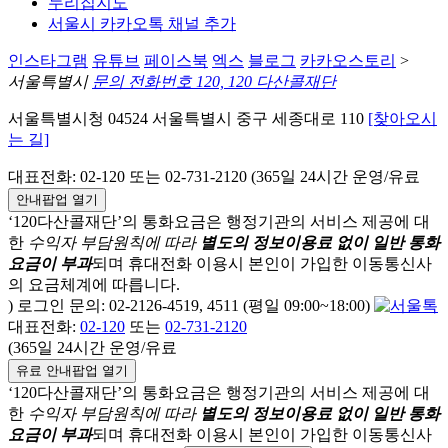
누리집지도
서울시 카카오톡 채널 추가
인스타그램
유튜브
페이스북
엑스
블로그
카카오스토리
>
서울특별시
문의 전화번호 120, 120 다산콜재단
서울특별시청 04524 서울특별시 중구 세종대로 110
[찾아오시
는 길]
대표전화: 02-120 또는 02-731-2120 (365일 24시간 운영/유료
안내팝업 열기
‘120다산콜재단’의 통화요금은 행정기관의 서비스 제공에 대
한
수익자 부담원칙에 따라
별도의 정보이용료 없이 일반 통화
요금이 부과
되며
휴대전화 이용시 본인이 가입한 이동통신사
의 요금체계에 따릅니다.
) 로그인 문의: 02-2126-4519, 4511 (평일 09:00~18:00)
대표전화:
02-120
또는
02-731-2120
(365일 24시간 운영/유료
유료 안내팝업 열기
‘120다산콜재단’의 통화요금은 행정기관의 서비스 제공에 대
한
수익자 부담원칙에 따라
별도의 정보이용료 없이 일반 통화
요금이 부과
되며
휴대전화 이용시 본인이 가입한 이동통신사