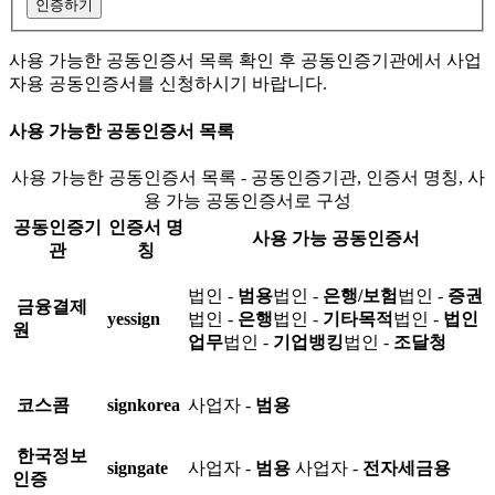
인증하기
사용 가능한 공동인증서 목록 확인 후 공동인증기관에서 사업
자용 공동인증서를 신청하시기 바랍니다.
사용 가능한 공동인증서 목록
사용 가능한 공동인증서 목록 - 공동인증기관, 인증서 명칭, 사
용 가능 공동인증서로 구성
공동인증기
인증서 명
사용 가능 공동인증서
관
칭
법인 -
범용
법인 -
은행/보험
법인 -
증권
금융결제
yessign
법인 -
은행
법인 -
기타목적
법인 -
법인
원
업무
법인 -
기업뱅킹
법인 -
조달청
코스콤
signkorea
사업자 -
범용
한국정보
signgate
사업자 -
범용
사업자 -
전자세금용
인증