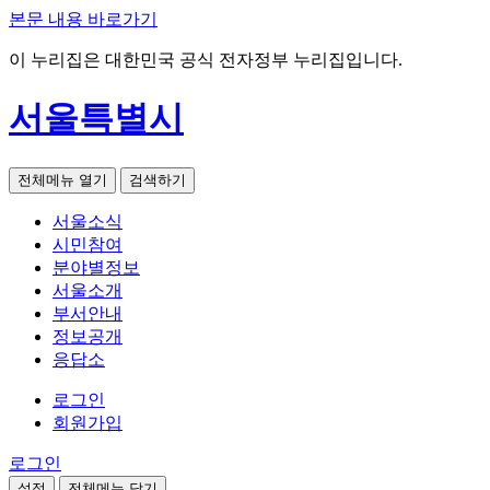
본문 내용 바로가기
이 누리집은 대한민국 공식 전자정부 누리집입니다.
서울특별시
전체메뉴 열기
검색하기
서울소식
시민참여
분야별정보
서울소개
부서안내
정보공개
응답소
로그인
회원가입
로그인
설정
전체메뉴 닫기