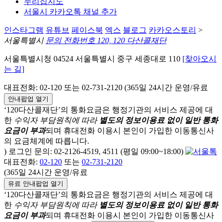
누리집지도
서울시 카카오톡 채널 추가
인스타그램
유튜브
페이스북
엑스
블로그
카카오스토리
>
서울특별시
문의 전화번호 120, 120 다산콜재단
서울특별시청 04524 서울특별시 중구 세종대로 110
[찾아오시
는 길]
대표전화: 02-120 또는 02-731-2120 (365일 24시간 운영/유료
안내팝업 열기
‘120다산콜재단’의 통화요금은 행정기관의 서비스 제공에 대
한
수익자 부담원칙에 따라
별도의 정보이용료 없이 일반 통화
요금이 부과
되며
휴대전화 이용시 본인이 가입한 이동통신사
의 요금체계에 따릅니다.
) 로그인 문의: 02-2126-4519, 4511 (평일 09:00~18:00)
대표전화:
02-120
또는
02-731-2120
(365일 24시간 운영/유료
유료 안내팝업 열기
‘120다산콜재단’의 통화요금은 행정기관의 서비스 제공에 대
한
수익자 부담원칙에 따라
별도의 정보이용료 없이 일반 통화
요금이 부과
되며
휴대전화 이용시 본인이 가입한 이동통신사