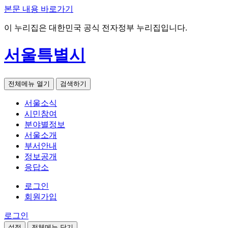
본문 내용 바로가기
이 누리집은 대한민국 공식 전자정부 누리집입니다.
서울특별시
전체메뉴 열기
검색하기
서울소식
시민참여
분야별정보
서울소개
부서안내
정보공개
응답소
로그인
회원가입
로그인
설정
전체메뉴 닫기