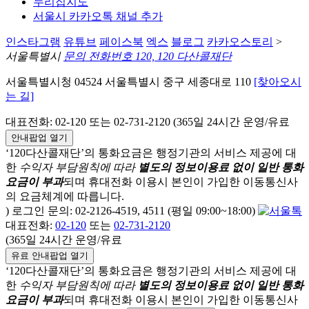
누리집지도
서울시 카카오톡 채널 추가
인스타그램
유튜브
페이스북
엑스
블로그
카카오스토리
>
서울특별시
문의 전화번호 120, 120 다산콜재단
서울특별시청 04524 서울특별시 중구 세종대로 110
[찾아오시
는 길]
대표전화: 02-120 또는 02-731-2120 (365일 24시간 운영/유료
안내팝업 열기
‘120다산콜재단’의 통화요금은 행정기관의 서비스 제공에 대
한
수익자 부담원칙에 따라
별도의 정보이용료 없이 일반 통화
요금이 부과
되며
휴대전화 이용시 본인이 가입한 이동통신사
의 요금체계에 따릅니다.
) 로그인 문의: 02-2126-4519, 4511 (평일 09:00~18:00)
대표전화:
02-120
또는
02-731-2120
(365일 24시간 운영/유료
유료 안내팝업 열기
‘120다산콜재단’의 통화요금은 행정기관의 서비스 제공에 대
한
수익자 부담원칙에 따라
별도의 정보이용료 없이 일반 통화
요금이 부과
되며
휴대전화 이용시 본인이 가입한 이동통신사