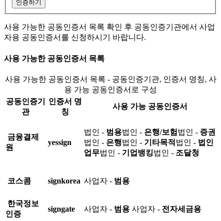
인증하기
사용 가능한 공동인증서 목록 확인 후 공동인증기관에서 사업
자용 공동인증서를 신청하시기 바랍니다.
사용 가능한 공동인증서 목록
사용 가능한 공동인증서 목록 - 공동인증기관, 인증서 명칭, 사
용 가능 공동인증서로 구성
공동인증기
인증서 명
사용 가능 공동인증서
관
칭
법인 -
범용
법인 -
은행/보험
법인 -
증권
금융결제
yessign
법인 -
은행
법인 -
기타목적
법인 -
법인
원
업무
법인 -
기업뱅킹
법인 -
조달청
코스콤
signkorea
사업자 -
범용
한국정보
signgate
사업자 -
범용
사업자 -
전자세금용
인증