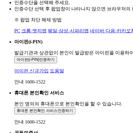
인증수단을 선택해 주세요.
인증수단 선택 후 팝업창이 나타나지 않으면 브라우저의
※ 팝업 차단 해제 방법
PC
크롬·엣지앱
웨일·삼성·사파리앱
네이버·다음·카카오
아이핀(i-PIN)
발급기관과 상관없이 본인이 발급받은
아이핀을 이용하
아이핀(i-PIN)
인증하기
아이핀 신규가입
도움말
안내 1600-1522
휴대폰 본인확인 서비스
본인 명의의 휴대폰으로
본인확인을 할 수 있습니다.
휴대폰 본인확인 서비스
인증하기
안내 1600-1522
공동인증서