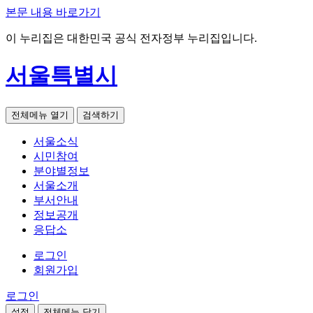
본문 내용 바로가기
이 누리집은 대한민국 공식 전자정부 누리집입니다.
서울특별시
전체메뉴 열기
검색하기
서울소식
시민참여
분야별정보
서울소개
부서안내
정보공개
응답소
로그인
회원가입
로그인
설정
전체메뉴 닫기