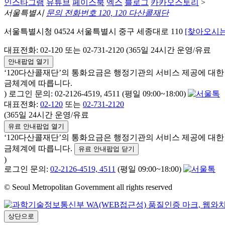
인스타그램
유튜브
페이스북
엑스
블로그
카카오스토리
>
서울특별시
문의 전화번호 120, 120 다산콜재단
서울특별시청 04524 서울특별시 중구 세종대로 110
[찾아오시는
대표전화: 02-120 또는 02-731-2120 (365일 24시간 운영/유료
안내팝업 열기
‘120다산콜재단’의 통화요금은 행정기관의 서비스 제공에 대
금체계에 따릅니다.
) 로그인 문의: 02-2126-4519, 4511 (평일 09:00~18:00)
대표전화:
02-120
또는
02-731-2120
(365일 24시간 운영/유료
유료 안내팝업 열기
‘120다산콜재단’의 통화요금은 행정기관의 서비스 제공에 대
금체계에 따릅니다.
유료 안내팝업 닫기
)
로그인 문의:
02-2126-4519, 4511
(평일 09:00~18:00)
© Seoul Metropolitan Government all rights reserved
상단으로