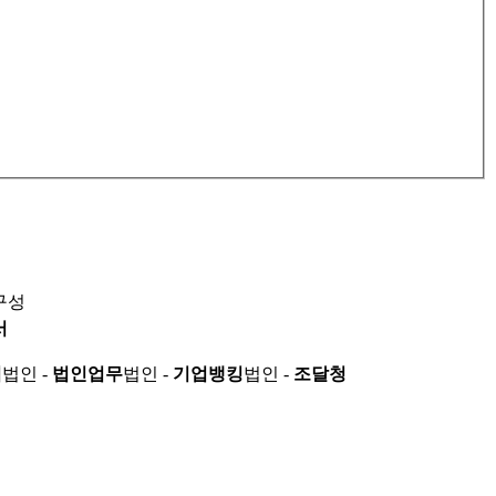
구성
서
적
법인 -
법인업무
법인 -
기업뱅킹
법인 -
조달청