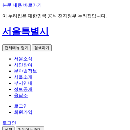
본문 내용 바로가기
이 누리집은 대한민국 공식 전자정부 누리집입니다.
서울특별시
전체메뉴 열기
검색하기
서울소식
시민참여
분야별정보
서울소개
부서안내
정보공개
응답소
로그인
회원가입
로그인
설정
전체메뉴 닫기