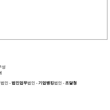
구성
서
적
법인 -
법인업무
법인 -
기업뱅킹
법인 -
조달청