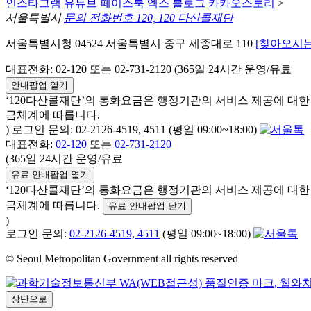
인스타그램
유튜브
페이스북
엑스
블로그
카카오스토리
>
서울특별시
문의 전화번호 120, 120 다산콜재단
서울특별시청 04524 서울특별시 중구 세종대로 110
[찾아오시는
대표전화: 02-120 또는 02-731-2120 (365일 24시간 운영/유료
안내팝업 열기
‘120다산콜재단’의 통화요금은 행정기관의 서비스 제공에 대
금체계에 따릅니다.
) 로그인 문의: 02-2126-4519, 4511 (평일 09:00~18:00)
대표전화:
02-120
또는
02-731-2120
(365일 24시간 운영/유료
유료 안내팝업 열기
‘120다산콜재단’의 통화요금은 행정기관의 서비스 제공에 대
금체계에 따릅니다.
유료 안내팝업 닫기
)
로그인 문의:
02-2126-4519, 4511
(평일 09:00~18:00)
© Seoul Metropolitan Government all rights reserved
상단으로