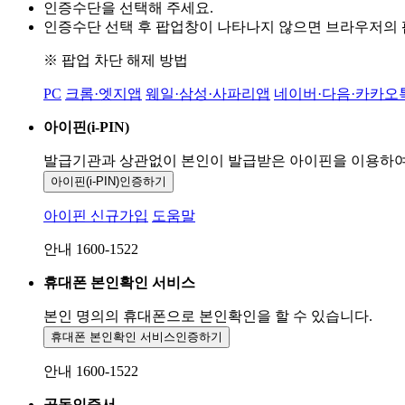
인증수단을 선택해 주세요.
인증수단 선택 후 팝업창이 나타나지 않으면 브라우저의
※ 팝업 차단 해제 방법
PC
크롬·엣지앱
웨일·삼성·사파리앱
네이버·다음·카카오
아이핀(i-PIN)
발급기관과 상관없이 본인이 발급받은
아이핀을 이용하
아이핀(i-PIN)
인증하기
아이핀 신규가입
도움말
안내 1600-1522
휴대폰 본인확인 서비스
본인 명의의 휴대폰으로
본인확인을 할 수 있습니다.
휴대폰 본인확인 서비스
인증하기
안내 1600-1522
공동인증서