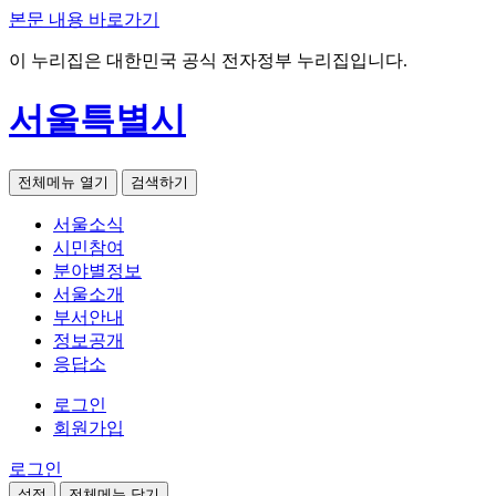
본문 내용 바로가기
이 누리집은 대한민국 공식 전자정부 누리집입니다.
서울특별시
전체메뉴 열기
검색하기
서울소식
시민참여
분야별정보
서울소개
부서안내
정보공개
응답소
로그인
회원가입
로그인
설정
전체메뉴 닫기