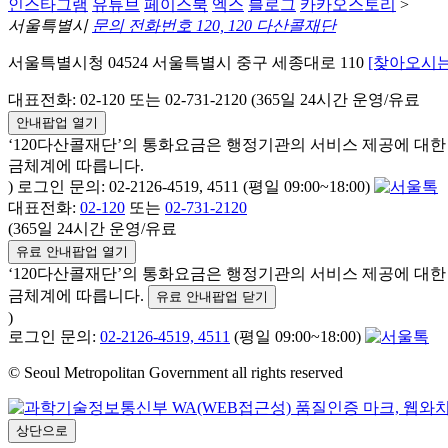
인스타그램
유튜브
페이스북
엑스
블로그
카카오스토리
>
서울특별시
문의 전화번호 120, 120 다산콜재단
서울특별시청 04524 서울특별시 중구 세종대로 110
[찾아오시는
대표전화: 02-120 또는 02-731-2120 (365일 24시간 운영/유료
안내팝업 열기
‘120다산콜재단’의 통화요금은 행정기관의 서비스 제공에 대
금체계에 따릅니다.
) 로그인 문의: 02-2126-4519, 4511 (평일 09:00~18:00)
대표전화:
02-120
또는
02-731-2120
(365일 24시간 운영/유료
유료 안내팝업 열기
‘120다산콜재단’의 통화요금은 행정기관의 서비스 제공에 대
금체계에 따릅니다.
유료 안내팝업 닫기
)
로그인 문의:
02-2126-4519, 4511
(평일 09:00~18:00)
© Seoul Metropolitan Government all rights reserved
상단으로