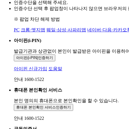
인증수단을 선택해 주세요.
인증수단 선택 후 팝업창이 나타나지 않으면 브라우저의
※ 팝업 차단 해제 방법
PC
크롬·엣지앱
웨일·삼성·사파리앱
네이버·다음·카카오
아이핀(i-PIN)
발급기관과 상관없이 본인이 발급받은
아이핀을 이용하
아이핀(i-PIN)
인증하기
아이핀 신규가입
도움말
안내 1600-1522
휴대폰 본인확인 서비스
본인 명의의 휴대폰으로
본인확인을 할 수 있습니다.
휴대폰 본인확인 서비스
인증하기
안내 1600-1522
공동인증서