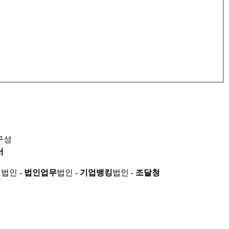
구성
서
적
법인 -
법인업무
법인 -
기업뱅킹
법인 -
조달청