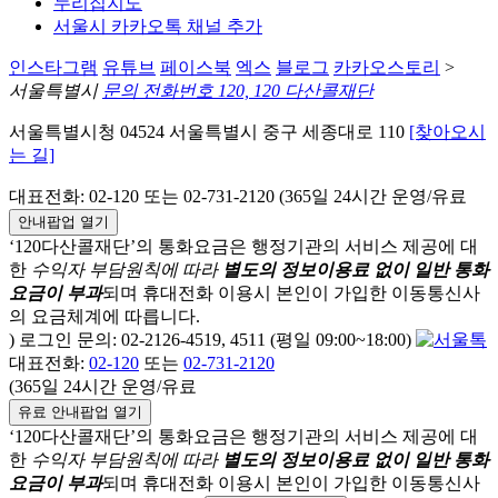
누리집지도
서울시 카카오톡 채널 추가
인스타그램
유튜브
페이스북
엑스
블로그
카카오스토리
>
서울특별시
문의 전화번호 120, 120 다산콜재단
서울특별시청 04524 서울특별시 중구 세종대로 110
[찾아오시
는 길]
대표전화: 02-120 또는 02-731-2120 (365일 24시간 운영/유료
안내팝업 열기
‘120다산콜재단’의 통화요금은 행정기관의 서비스 제공에 대
한
수익자 부담원칙에 따라
별도의 정보이용료 없이 일반 통화
요금이 부과
되며
휴대전화 이용시 본인이 가입한 이동통신사
의 요금체계에 따릅니다.
) 로그인 문의: 02-2126-4519, 4511 (평일 09:00~18:00)
대표전화:
02-120
또는
02-731-2120
(365일 24시간 운영/유료
유료 안내팝업 열기
‘120다산콜재단’의 통화요금은 행정기관의 서비스 제공에 대
한
수익자 부담원칙에 따라
별도의 정보이용료 없이 일반 통화
요금이 부과
되며
휴대전화 이용시 본인이 가입한 이동통신사