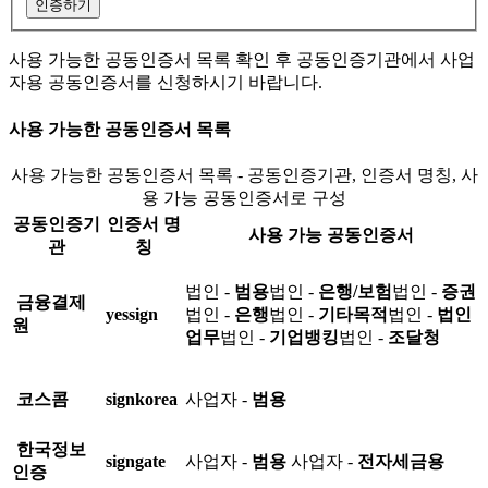
인증하기
사용 가능한 공동인증서 목록 확인 후 공동인증기관에서 사업
자용 공동인증서를 신청하시기 바랍니다.
사용 가능한 공동인증서 목록
사용 가능한 공동인증서 목록 - 공동인증기관, 인증서 명칭, 사
용 가능 공동인증서로 구성
공동인증기
인증서 명
사용 가능 공동인증서
관
칭
법인 -
범용
법인 -
은행/보험
법인 -
증권
금융결제
yessign
법인 -
은행
법인 -
기타목적
법인 -
법인
원
업무
법인 -
기업뱅킹
법인 -
조달청
코스콤
signkorea
사업자 -
범용
한국정보
signgate
사업자 -
범용
사업자 -
전자세금용
인증