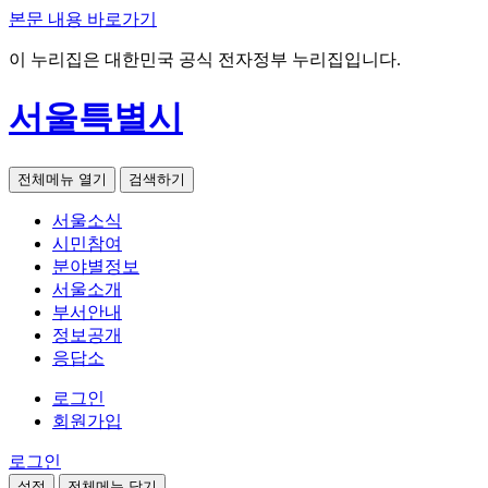
본문 내용 바로가기
이 누리집은 대한민국 공식 전자정부 누리집입니다.
서울특별시
전체메뉴 열기
검색하기
서울소식
시민참여
분야별정보
서울소개
부서안내
정보공개
응답소
로그인
회원가입
로그인
설정
전체메뉴 닫기