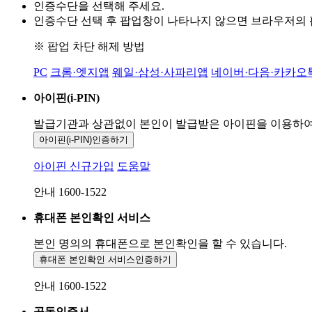
인증수단을 선택해 주세요.
인증수단 선택 후 팝업창이 나타나지 않으면 브라우저의
※ 팝업 차단 해제 방법
PC
크롬·엣지앱
웨일·삼성·사파리앱
네이버·다음·카카오
아이핀(i-PIN)
발급기관과 상관없이 본인이 발급받은
아이핀을 이용하
아이핀(i-PIN)
인증하기
아이핀 신규가입
도움말
안내 1600-1522
휴대폰 본인확인 서비스
본인 명의의 휴대폰으로
본인확인을 할 수 있습니다.
휴대폰 본인확인 서비스
인증하기
안내 1600-1522
공동인증서