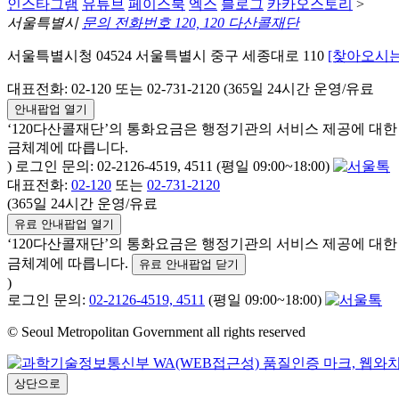
인스타그램
유튜브
페이스북
엑스
블로그
카카오스토리
>
서울특별시
문의 전화번호 120, 120 다산콜재단
서울특별시청 04524 서울특별시 중구 세종대로 110
[찾아오시는
대표전화: 02-120 또는 02-731-2120 (365일 24시간 운영/유료
안내팝업 열기
‘120다산콜재단’의 통화요금은 행정기관의 서비스 제공에 대
금체계에 따릅니다.
) 로그인 문의: 02-2126-4519, 4511 (평일 09:00~18:00)
대표전화:
02-120
또는
02-731-2120
(365일 24시간 운영/유료
유료 안내팝업 열기
‘120다산콜재단’의 통화요금은 행정기관의 서비스 제공에 대
금체계에 따릅니다.
유료 안내팝업 닫기
)
로그인 문의:
02-2126-4519, 4511
(평일 09:00~18:00)
© Seoul Metropolitan Government all rights reserved
상단으로