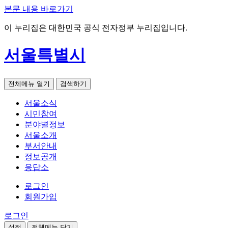
본문 내용 바로가기
이 누리집은 대한민국 공식 전자정부 누리집입니다.
서울특별시
전체메뉴 열기
검색하기
서울소식
시민참여
분야별정보
서울소개
부서안내
정보공개
응답소
로그인
회원가입
로그인
설정
전체메뉴 닫기