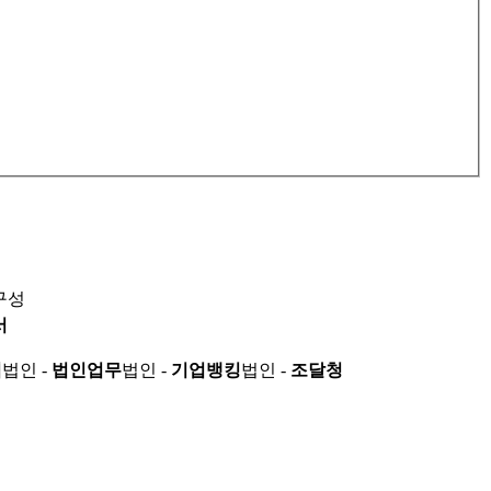
구성
서
적
법인 -
법인업무
법인 -
기업뱅킹
법인 -
조달청