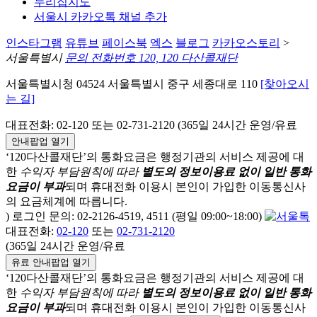
누리집지도
서울시 카카오톡 채널 추가
인스타그램
유튜브
페이스북
엑스
블로그
카카오스토리
>
서울특별시
문의 전화번호 120, 120 다산콜재단
서울특별시청 04524 서울특별시 중구 세종대로 110
[찾아오시
는 길]
대표전화: 02-120 또는 02-731-2120 (365일 24시간 운영/유료
안내팝업 열기
‘120다산콜재단’의 통화요금은 행정기관의 서비스 제공에 대
한
수익자 부담원칙에 따라
별도의 정보이용료 없이 일반 통화
요금이 부과
되며
휴대전화 이용시 본인이 가입한 이동통신사
의 요금체계에 따릅니다.
) 로그인 문의: 02-2126-4519, 4511 (평일 09:00~18:00)
대표전화:
02-120
또는
02-731-2120
(365일 24시간 운영/유료
유료 안내팝업 열기
‘120다산콜재단’의 통화요금은 행정기관의 서비스 제공에 대
한
수익자 부담원칙에 따라
별도의 정보이용료 없이 일반 통화
요금이 부과
되며
휴대전화 이용시 본인이 가입한 이동통신사