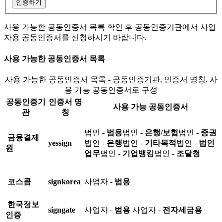
인증하기
사용 가능한 공동인증서 목록 확인 후 공동인증기관에서 사업
자용 공동인증서를 신청하시기 바랍니다.
사용 가능한 공동인증서 목록
사용 가능한 공동인증서 목록 - 공동인증기관, 인증서 명칭, 사
용 가능 공동인증서로 구성
공동인증기
인증서 명
사용 가능 공동인증서
관
칭
법인 -
범용
법인 -
은행/보험
법인 -
증권
금융결제
yessign
법인 -
은행
법인 -
기타목적
법인 -
법인
원
업무
법인 -
기업뱅킹
법인 -
조달청
코스콤
signkorea
사업자 -
범용
한국정보
signgate
사업자 -
범용
사업자 -
전자세금용
인증