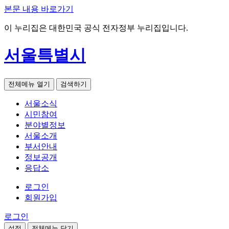
본문 내용 바로가기
이 누리집은 대한민국 공식 전자정부 누리집입니다.
서울특별시
전체메뉴 열기
검색하기
서울소식
시민참여
분야별정보
서울소개
부서안내
정보공개
응답소
로그인
회원가입
로그인
설정
전체메뉴 닫기