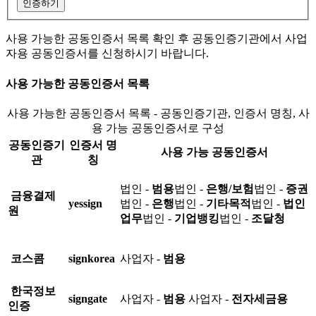
인증하기
사용 가능한 공동인증서 목록 확인 후 공동인증기관에서 사업
자용 공동인증서를 신청하시기 바랍니다.
사용 가능한 공동인증서 목록
사용 가능한 공동인증서 목록 - 공동인증기관, 인증서 명칭, 사
용 가능 공동인증서로 구성
공동인증기
인증서 명
사용 가능 공동인증서
관
칭
법인 -
범용
법인 -
은행/보험
법인 -
증권
금융결제
yessign
법인 -
은행
법인 -
기타목적
법인 -
법인
원
업무
법인 -
기업뱅킹
법인 -
조달청
코스콤
signkorea
사업자 -
범용
한국정보
signgate
사업자 -
범용
사업자 -
전자세금용
인증