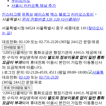
누리집지도
서울시 카카오톡 채널 추가
인스타그램
유튜브
페이스북
엑스
블로그
카카오스토리
>
서울특별시
문의 전화번호 120, 120 다산콜재단
서울특별시청 04524 서울특별시 중구 세종대로 110
[찾아오시
는 길]
대표전화: 02-120 또는 02-731-2120 (365일 24시간 운영/유료
안내팝업 열기
‘120다산콜재단’의 통화요금은 행정기관의 서비스 제공에 대
한
수익자 부담원칙에 따라
별도의 정보이용료 없이 일반 통화
요금이 부과
되며
휴대전화 이용시 본인이 가입한 이동통신사
의 요금체계에 따릅니다.
) 로그인 문의: 02-2126-4519, 4511 (평일 09:00~18:00)
대표전화:
02-120
또는
02-731-2120
(365일 24시간 운영/유료
유료 안내팝업 열기
‘120다산콜재단’의 통화요금은 행정기관의 서비스 제공에 대
한
수익자 부담원칙에 따라
별도의 정보이용료 없이 일반 통화
요금이 부과
되며
휴대전화 이용시 본인이 가입한 이동통신사