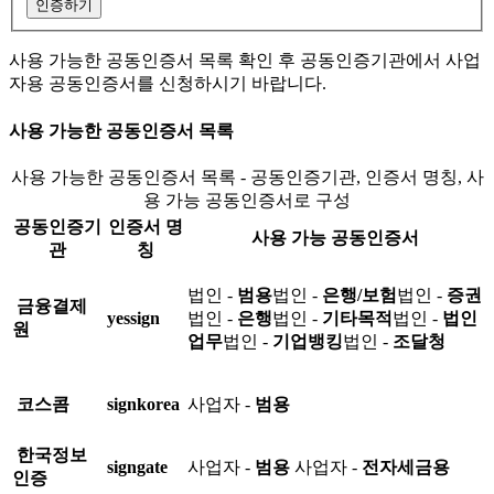
인증하기
사용 가능한 공동인증서 목록 확인 후 공동인증기관에서 사업
자용 공동인증서를 신청하시기 바랍니다.
사용 가능한 공동인증서 목록
사용 가능한 공동인증서 목록 - 공동인증기관, 인증서 명칭, 사
용 가능 공동인증서로 구성
공동인증기
인증서 명
사용 가능 공동인증서
관
칭
법인 -
범용
법인 -
은행/보험
법인 -
증권
금융결제
yessign
법인 -
은행
법인 -
기타목적
법인 -
법인
원
업무
법인 -
기업뱅킹
법인 -
조달청
코스콤
signkorea
사업자 -
범용
한국정보
signgate
사업자 -
범용
사업자 -
전자세금용
인증