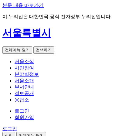
본문 내용 바로가기
이 누리집은 대한민국 공식 전자정부 누리집입니다.
서울특별시
전체메뉴 열기
검색하기
서울소식
시민참여
분야별정보
서울소개
부서안내
정보공개
응답소
로그인
회원가입
로그인
설정
전체메뉴 닫기