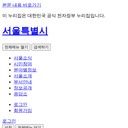
본문 내용 바로가기
이 누리집은 대한민국 공식 전자정부 누리집입니다.
서울특별시
전체메뉴 열기
검색하기
서울소식
시민참여
분야별정보
서울소개
부서안내
정보공개
응답소
로그인
회원가입
로그인
설정
전체메뉴 닫기