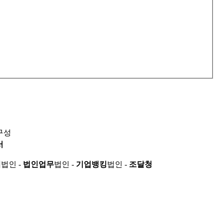
구성
서
적
법인 -
법인업무
법인 -
기업뱅킹
법인 -
조달청