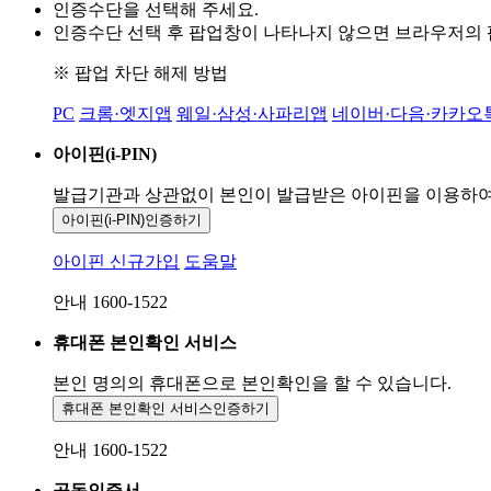
인증수단을 선택해 주세요.
인증수단 선택 후 팝업창이 나타나지 않으면 브라우저의
※ 팝업 차단 해제 방법
PC
크롬·엣지앱
웨일·삼성·사파리앱
네이버·다음·카카오
아이핀(i-PIN)
발급기관과 상관없이 본인이 발급받은
아이핀을 이용하
아이핀(i-PIN)
인증하기
아이핀 신규가입
도움말
안내 1600-1522
휴대폰 본인확인 서비스
본인 명의의 휴대폰으로
본인확인을 할 수 있습니다.
휴대폰 본인확인 서비스
인증하기
안내 1600-1522
공동인증서