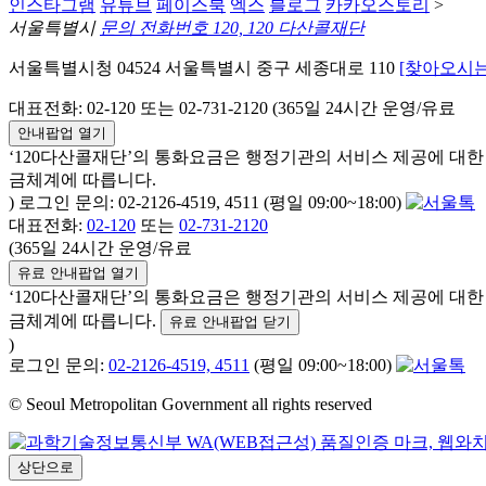
인스타그램
유튜브
페이스북
엑스
블로그
카카오스토리
>
서울특별시
문의 전화번호 120, 120 다산콜재단
서울특별시청 04524 서울특별시 중구 세종대로 110
[찾아오시는
대표전화: 02-120 또는 02-731-2120 (365일 24시간 운영/유료
안내팝업 열기
‘120다산콜재단’의 통화요금은 행정기관의 서비스 제공에 대
금체계에 따릅니다.
) 로그인 문의: 02-2126-4519, 4511 (평일 09:00~18:00)
대표전화:
02-120
또는
02-731-2120
(365일 24시간 운영/유료
유료 안내팝업 열기
‘120다산콜재단’의 통화요금은 행정기관의 서비스 제공에 대
금체계에 따릅니다.
유료 안내팝업 닫기
)
로그인 문의:
02-2126-4519, 4511
(평일 09:00~18:00)
© Seoul Metropolitan Government all rights reserved
상단으로