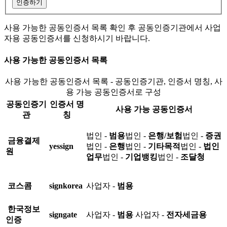
인증하기
사용 가능한 공동인증서 목록 확인 후 공동인증기관에서 사업
자용 공동인증서를 신청하시기 바랍니다.
사용 가능한 공동인증서 목록
사용 가능한 공동인증서 목록 - 공동인증기관, 인증서 명칭, 사
용 가능 공동인증서로 구성
공동인증기
인증서 명
사용 가능 공동인증서
관
칭
법인 -
범용
법인 -
은행/보험
법인 -
증권
금융결제
yessign
법인 -
은행
법인 -
기타목적
법인 -
법인
원
업무
법인 -
기업뱅킹
법인 -
조달청
코스콤
signkorea
사업자 -
범용
한국정보
signgate
사업자 -
범용
사업자 -
전자세금용
인증