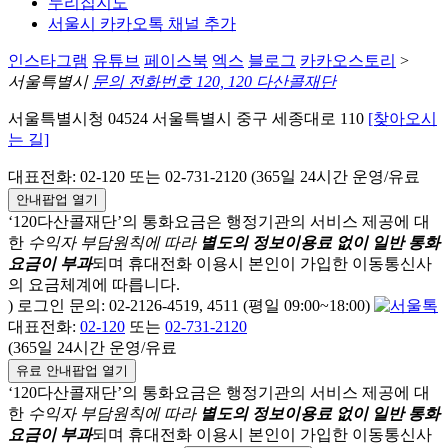
누리집지도
서울시 카카오톡 채널 추가
인스타그램
유튜브
페이스북
엑스
블로그
카카오스토리
>
서울특별시
문의 전화번호 120, 120 다산콜재단
서울특별시청 04524 서울특별시 중구 세종대로 110
[찾아오시
는 길]
대표전화: 02-120 또는 02-731-2120 (365일 24시간 운영/유료
안내팝업 열기
‘120다산콜재단’의 통화요금은 행정기관의 서비스 제공에 대
한
수익자 부담원칙에 따라
별도의 정보이용료 없이 일반 통화
요금이 부과
되며
휴대전화 이용시 본인이 가입한 이동통신사
의 요금체계에 따릅니다.
) 로그인 문의: 02-2126-4519, 4511 (평일 09:00~18:00)
대표전화:
02-120
또는
02-731-2120
(365일 24시간 운영/유료
유료 안내팝업 열기
‘120다산콜재단’의 통화요금은 행정기관의 서비스 제공에 대
한
수익자 부담원칙에 따라
별도의 정보이용료 없이 일반 통화
요금이 부과
되며
휴대전화 이용시 본인이 가입한 이동통신사