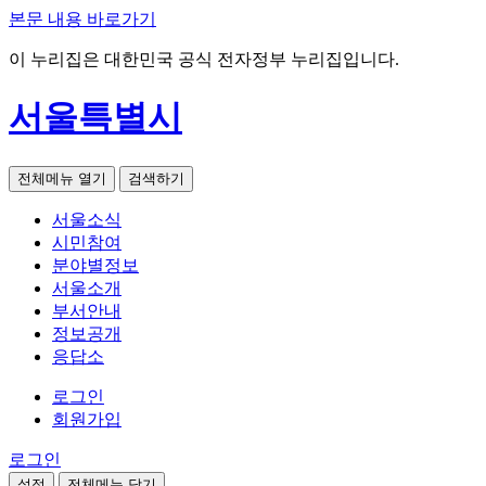
본문 내용 바로가기
이 누리집은 대한민국 공식 전자정부 누리집입니다.
서울특별시
전체메뉴 열기
검색하기
서울소식
시민참여
분야별정보
서울소개
부서안내
정보공개
응답소
로그인
회원가입
로그인
설정
전체메뉴 닫기