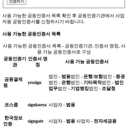
인증하기
사용 가능한 공동인증서 목록 확인 후 공동인증기관에서 사업
자용 공동인증서를 신청하시기 바랍니다.
사용 가능한 공동인증서 목록
사용 가능한 공동인증서 목록 - 공동인증기관, 인증서 명칭, 사
용 가능 공동인증서로 구성
공동인증기
인증서 명
사용 가능 공동인증서
관
칭
법인 -
범용
법인 -
은행/보험
법인 -
증권
금융결제
yessign
법인 -
은행
법인 -
기타목적
법인 -
법인
원
업무
법인 -
기업뱅킹
법인 -
조달청
코스콤
signkorea
사업자 -
범용
한국정보
signgate
사업자 -
범용
사업자 -
전자세금용
인증