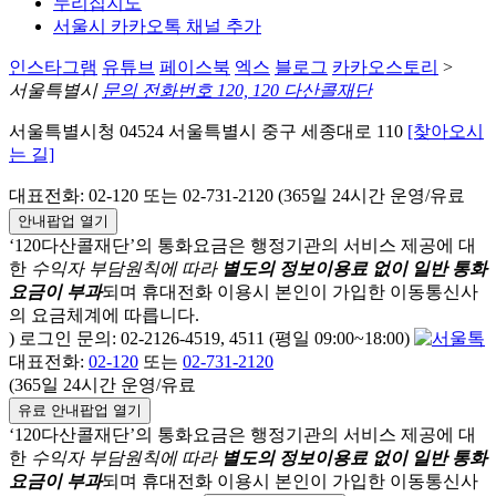
누리집지도
서울시 카카오톡 채널 추가
인스타그램
유튜브
페이스북
엑스
블로그
카카오스토리
>
서울특별시
문의 전화번호 120, 120 다산콜재단
서울특별시청 04524 서울특별시 중구 세종대로 110
[찾아오시
는 길]
대표전화: 02-120 또는 02-731-2120 (365일 24시간 운영/유료
안내팝업 열기
‘120다산콜재단’의 통화요금은 행정기관의 서비스 제공에 대
한
수익자 부담원칙에 따라
별도의 정보이용료 없이 일반 통화
요금이 부과
되며
휴대전화 이용시 본인이 가입한 이동통신사
의 요금체계에 따릅니다.
) 로그인 문의: 02-2126-4519, 4511 (평일 09:00~18:00)
대표전화:
02-120
또는
02-731-2120
(365일 24시간 운영/유료
유료 안내팝업 열기
‘120다산콜재단’의 통화요금은 행정기관의 서비스 제공에 대
한
수익자 부담원칙에 따라
별도의 정보이용료 없이 일반 통화
요금이 부과
되며
휴대전화 이용시 본인이 가입한 이동통신사