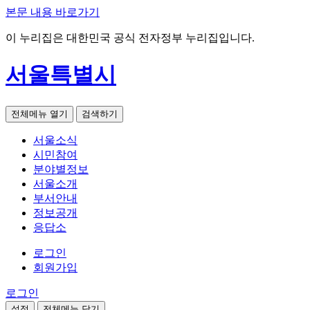
본문 내용 바로가기
이 누리집은 대한민국 공식 전자정부 누리집입니다.
서울특별시
전체메뉴 열기
검색하기
서울소식
시민참여
분야별정보
서울소개
부서안내
정보공개
응답소
로그인
회원가입
로그인
설정
전체메뉴 닫기