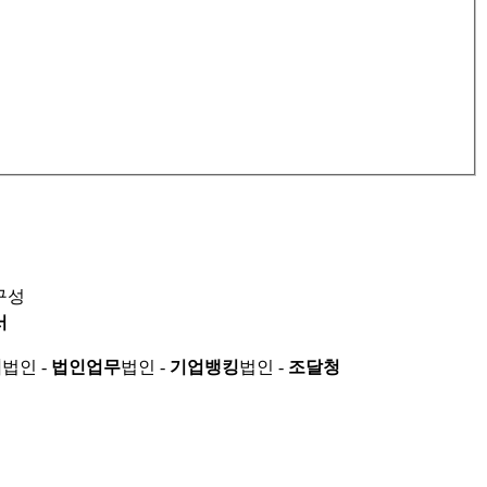
구성
서
적
법인 -
법인업무
법인 -
기업뱅킹
법인 -
조달청