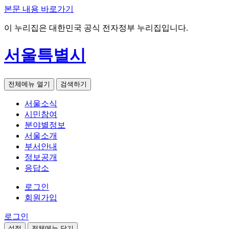
본문 내용 바로가기
이 누리집은 대한민국 공식 전자정부 누리집입니다.
서울특별시
전체메뉴 열기
검색하기
서울소식
시민참여
분야별정보
서울소개
부서안내
정보공개
응답소
로그인
회원가입
로그인
설정
전체메뉴 닫기