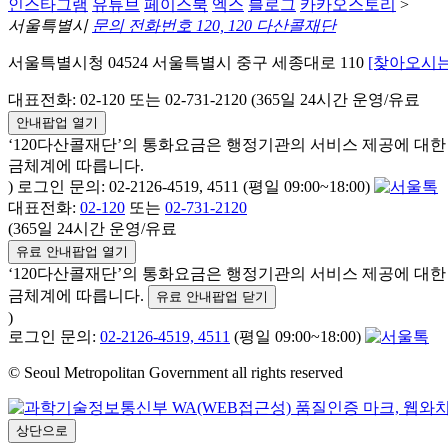
인스타그램
유튜브
페이스북
엑스
블로그
카카오스토리
>
서울특별시
문의 전화번호 120, 120 다산콜재단
서울특별시청 04524 서울특별시 중구 세종대로 110
[찾아오시는
대표전화: 02-120 또는 02-731-2120 (365일 24시간 운영/유료
안내팝업 열기
‘120다산콜재단’의 통화요금은 행정기관의 서비스 제공에 대
금체계에 따릅니다.
) 로그인 문의: 02-2126-4519, 4511 (평일 09:00~18:00)
대표전화:
02-120
또는
02-731-2120
(365일 24시간 운영/유료
유료 안내팝업 열기
‘120다산콜재단’의 통화요금은 행정기관의 서비스 제공에 대
금체계에 따릅니다.
유료 안내팝업 닫기
)
로그인 문의:
02-2126-4519, 4511
(평일 09:00~18:00)
© Seoul Metropolitan Government all rights reserved
상단으로