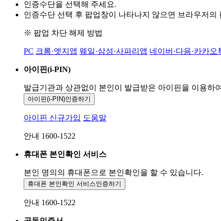
인증수단을 선택해 주세요.
인증수단 선택 후 팝업창이 나타나지 않으면 브라우저의
※ 팝업 차단 해제 방법
PC
크롬·엣지앱
웨일·삼성·사파리앱
네이버·다음·카카오
아이핀(i-PIN)
발급기관과 상관없이 본인이 발급받은
아이핀을 이용하
아이핀(i-PIN)
인증하기
아이핀 신규가입
도움말
안내 1600-1522
휴대폰 본인확인 서비스
본인 명의의 휴대폰으로
본인확인을 할 수 있습니다.
휴대폰 본인확인 서비스
인증하기
안내 1600-1522
공동인증서