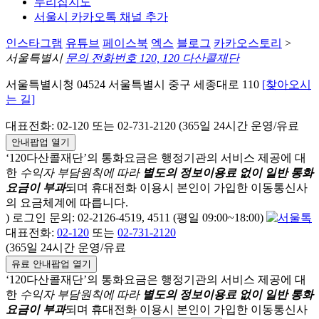
누리집지도
서울시 카카오톡 채널 추가
인스타그램
유튜브
페이스북
엑스
블로그
카카오스토리
>
서울특별시
문의 전화번호 120, 120 다산콜재단
서울특별시청 04524 서울특별시 중구 세종대로 110
[찾아오시
는 길]
대표전화: 02-120 또는 02-731-2120 (365일 24시간 운영/유료
안내팝업 열기
‘120다산콜재단’의 통화요금은 행정기관의 서비스 제공에 대
한
수익자 부담원칙에 따라
별도의 정보이용료 없이 일반 통화
요금이 부과
되며
휴대전화 이용시 본인이 가입한 이동통신사
의 요금체계에 따릅니다.
) 로그인 문의: 02-2126-4519, 4511 (평일 09:00~18:00)
대표전화:
02-120
또는
02-731-2120
(365일 24시간 운영/유료
유료 안내팝업 열기
‘120다산콜재단’의 통화요금은 행정기관의 서비스 제공에 대
한
수익자 부담원칙에 따라
별도의 정보이용료 없이 일반 통화
요금이 부과
되며
휴대전화 이용시 본인이 가입한 이동통신사