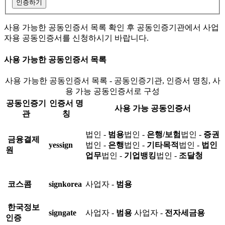
인증하기
사용 가능한 공동인증서 목록 확인 후 공동인증기관에서 사업
자용 공동인증서를 신청하시기 바랍니다.
사용 가능한 공동인증서 목록
사용 가능한 공동인증서 목록 - 공동인증기관, 인증서 명칭, 사
용 가능 공동인증서로 구성
공동인증기
인증서 명
사용 가능 공동인증서
관
칭
법인 -
범용
법인 -
은행/보험
법인 -
증권
금융결제
yessign
법인 -
은행
법인 -
기타목적
법인 -
법인
원
업무
법인 -
기업뱅킹
법인 -
조달청
코스콤
signkorea
사업자 -
범용
한국정보
signgate
사업자 -
범용
사업자 -
전자세금용
인증