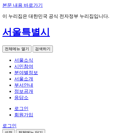
본문 내용 바로가기
이 누리집은 대한민국 공식 전자정부 누리집입니다.
서울특별시
전체메뉴 열기
검색하기
서울소식
시민참여
분야별정보
서울소개
부서안내
정보공개
응답소
로그인
회원가입
로그인
설정
전체메뉴 닫기