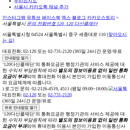
누리집지도
서울시 카카오톡 채널 추가
인스타그램
유튜브
페이스북
엑스
블로그
카카오스토리
>
서울특별시
문의 전화번호 120, 120 다산콜재단
서울특별시청 04524 서울특별시 중구 세종대로 110
[찾아오시
는 길]
대표전화: 02-120 또는 02-731-2120 (365일 24시간 운영/유료
안내팝업 열기
‘120다산콜재단’의 통화요금은 행정기관의 서비스 제공에 대
한
수익자 부담원칙에 따라
별도의 정보이용료 없이 일반 통화
요금이 부과
되며
휴대전화 이용시 본인이 가입한 이동통신사
의 요금체계에 따릅니다.
) 로그인 문의: 02-2126-4519, 4511 (평일 09:00~18:00)
대표전화:
02-120
또는
02-731-2120
(365일 24시간 운영/유료
유료 안내팝업 열기
‘120다산콜재단’의 통화요금은 행정기관의 서비스 제공에 대
한
수익자 부담원칙에 따라
별도의 정보이용료 없이 일반 통화
요금이 부과
되며
휴대전화 이용시 본인이 가입한 이동통신사