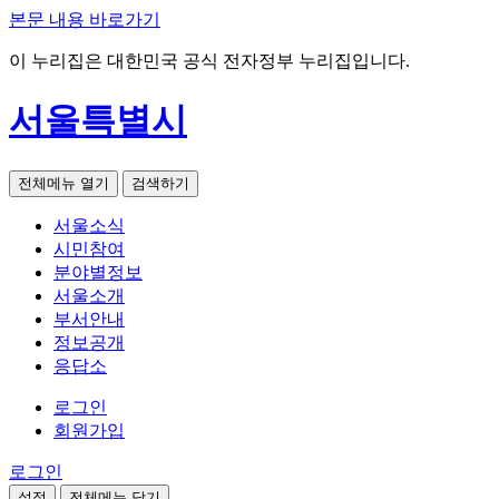
본문 내용 바로가기
이 누리집은 대한민국 공식 전자정부 누리집입니다.
서울특별시
전체메뉴 열기
검색하기
서울소식
시민참여
분야별정보
서울소개
부서안내
정보공개
응답소
로그인
회원가입
로그인
설정
전체메뉴 닫기