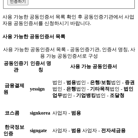
인증하기
사용 가능한 공동인증서 목록 확인 후 공동인증기관에서 사업
자용 공동인증서를 신청하시기 바랍니다.
사용 가능한 공동인증서 목록
사용 가능한 공동인증서 목록 - 공동인증기관, 인증서 명칭, 사
용 가능 공동인증서로 구성
공동인증기
인증서 명
사용 가능 공동인증서
관
칭
법인 -
범용
법인 -
은행/보험
법인 -
증권
금융결제
yessign
법인 -
은행
법인 -
기타목적
법인 -
법인
원
업무
법인 -
기업뱅킹
법인 -
조달청
코스콤
signkorea
사업자 -
범용
한국정보
signgate
사업자 -
범용
사업자 -
전자세금용
인증