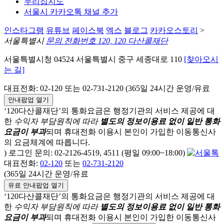
누리집지도
서울시 카카오톡 채널 추가
인스타그램
유튜브
페이스북
엑스
블로그
카카오스토리
>
서울특별시
문의 전화번호 120, 120 다산콜재단
서울특별시청 04524 서울특별시 중구 세종대로 110
[찾아오시
는 길]
대표전화: 02-120 또는 02-731-2120 (365일 24시간 운영/유료
안내팝업 열기
‘120다산콜재단’의 통화요금은 행정기관의 서비스 제공에 대
한
수익자 부담원칙에 따라
별도의 정보이용료 없이 일반 통화
요금이 부과
되며
휴대전화 이용시 본인이 가입한 이동통신사
의 요금체계에 따릅니다.
) 로그인 문의: 02-2126-4519, 4511 (평일 09:00~18:00)
대표전화:
02-120
또는
02-731-2120
(365일 24시간 운영/유료
유료 안내팝업 열기
‘120다산콜재단’의 통화요금은 행정기관의 서비스 제공에 대
한
수익자 부담원칙에 따라
별도의 정보이용료 없이 일반 통화
요금이 부과
되며
휴대전화 이용시 본인이 가입한 이동통신사