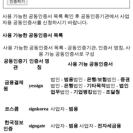
인증하기
사용 가능한 공동인증서 목록 확인 후 공동인증기관에서 사업
자용 공동인증서를 신청하시기 바랍니다.
사용 가능한 공동인증서 목록
사용 가능한 공동인증서 목록 - 공동인증기관, 인증서 명칭, 사
용 가능 공동인증서로 구성
공동인증기
인증서 명
사용 가능 공동인증서
관
칭
법인 -
범용
법인 -
은행/보험
법인 -
증권
금융결제
yessign
법인 -
은행
법인 -
기타목적
법인 -
법인
원
업무
법인 -
기업뱅킹
법인 -
조달청
코스콤
signkorea
사업자 -
범용
한국정보
signgate
사업자 -
범용
사업자 -
전자세금용
인증