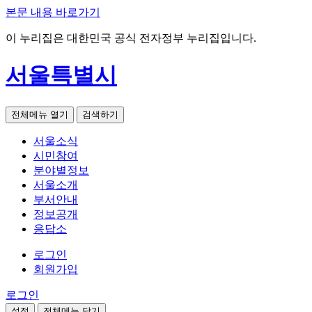
본문 내용 바로가기
이 누리집은 대한민국 공식 전자정부 누리집입니다.
서울특별시
전체메뉴 열기
검색하기
서울소식
시민참여
분야별정보
서울소개
부서안내
정보공개
응답소
로그인
회원가입
로그인
설정
전체메뉴 닫기