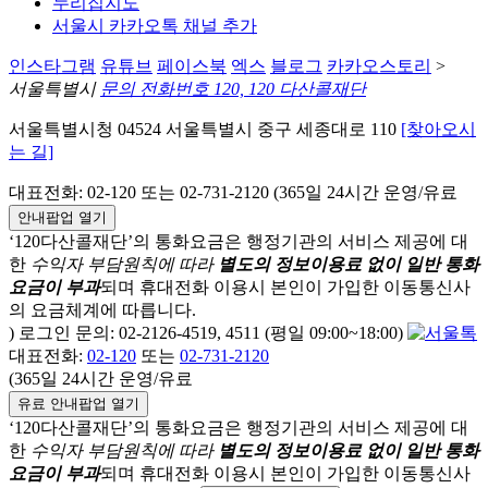
누리집지도
서울시 카카오톡 채널 추가
인스타그램
유튜브
페이스북
엑스
블로그
카카오스토리
>
서울특별시
문의 전화번호 120, 120 다산콜재단
서울특별시청 04524 서울특별시 중구 세종대로 110
[찾아오시
는 길]
대표전화: 02-120 또는 02-731-2120 (365일 24시간 운영/유료
안내팝업 열기
‘120다산콜재단’의 통화요금은 행정기관의 서비스 제공에 대
한
수익자 부담원칙에 따라
별도의 정보이용료 없이 일반 통화
요금이 부과
되며
휴대전화 이용시 본인이 가입한 이동통신사
의 요금체계에 따릅니다.
) 로그인 문의: 02-2126-4519, 4511 (평일 09:00~18:00)
대표전화:
02-120
또는
02-731-2120
(365일 24시간 운영/유료
유료 안내팝업 열기
‘120다산콜재단’의 통화요금은 행정기관의 서비스 제공에 대
한
수익자 부담원칙에 따라
별도의 정보이용료 없이 일반 통화
요금이 부과
되며
휴대전화 이용시 본인이 가입한 이동통신사