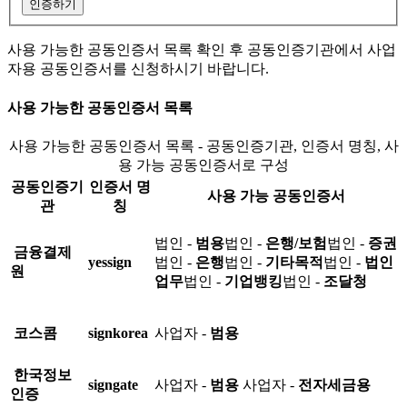
인증하기
사용 가능한 공동인증서 목록 확인 후 공동인증기관에서 사업
자용 공동인증서를 신청하시기 바랍니다.
사용 가능한 공동인증서 목록
사용 가능한 공동인증서 목록 - 공동인증기관, 인증서 명칭, 사
용 가능 공동인증서로 구성
공동인증기
인증서 명
사용 가능 공동인증서
관
칭
법인 -
범용
법인 -
은행/보험
법인 -
증권
금융결제
yessign
법인 -
은행
법인 -
기타목적
법인 -
법인
원
업무
법인 -
기업뱅킹
법인 -
조달청
코스콤
signkorea
사업자 -
범용
한국정보
signgate
사업자 -
범용
사업자 -
전자세금용
인증