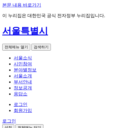
본문 내용 바로가기
이 누리집은 대한민국 공식 전자정부 누리집입니다.
서울특별시
전체메뉴 열기
검색하기
서울소식
시민참여
분야별정보
서울소개
부서안내
정보공개
응답소
로그인
회원가입
로그인
설정
전체메뉴 닫기