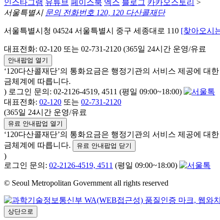
인스타그램
유튜브
페이스북
엑스
블로그
카카오스토리
>
서울특별시
문의 전화번호 120, 120 다산콜재단
서울특별시청 04524 서울특별시 중구 세종대로 110
[찾아오시는
대표전화: 02-120 또는 02-731-2120 (365일 24시간 운영/유료
안내팝업 열기
‘120다산콜재단’의 통화요금은 행정기관의 서비스 제공에 대
금체계에 따릅니다.
) 로그인 문의: 02-2126-4519, 4511 (평일 09:00~18:00)
대표전화:
02-120
또는
02-731-2120
(365일 24시간 운영/유료
유료 안내팝업 열기
‘120다산콜재단’의 통화요금은 행정기관의 서비스 제공에 대
금체계에 따릅니다.
유료 안내팝업 닫기
)
로그인 문의:
02-2126-4519, 4511
(평일 09:00~18:00)
© Seoul Metropolitan Government all rights reserved
상단으로