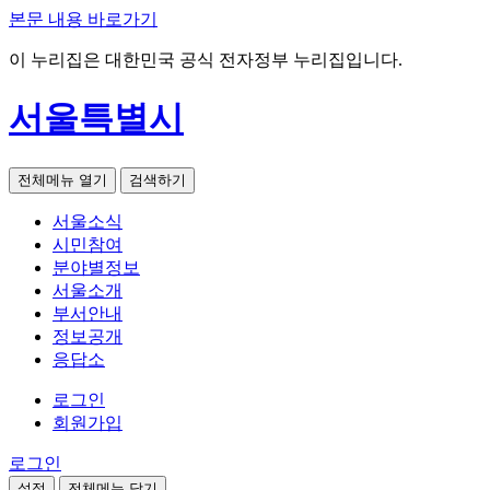
본문 내용 바로가기
이 누리집은 대한민국 공식 전자정부 누리집입니다.
서울특별시
전체메뉴 열기
검색하기
서울소식
시민참여
분야별정보
서울소개
부서안내
정보공개
응답소
로그인
회원가입
로그인
설정
전체메뉴 닫기