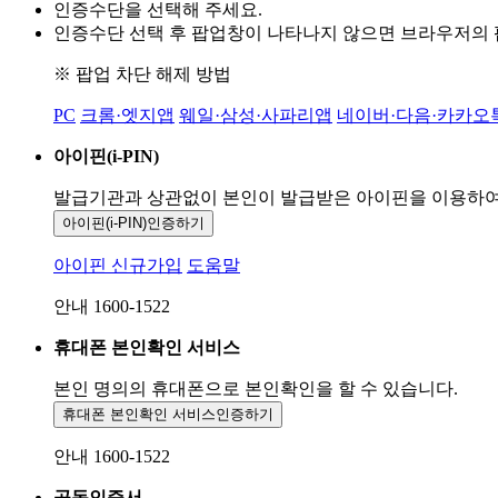
인증수단을 선택해 주세요.
인증수단 선택 후 팝업창이 나타나지 않으면 브라우저의
※ 팝업 차단 해제 방법
PC
크롬·엣지앱
웨일·삼성·사파리앱
네이버·다음·카카오
아이핀(i-PIN)
발급기관과 상관없이 본인이 발급받은
아이핀을 이용하
아이핀(i-PIN)
인증하기
아이핀 신규가입
도움말
안내 1600-1522
휴대폰 본인확인 서비스
본인 명의의 휴대폰으로
본인확인을 할 수 있습니다.
휴대폰 본인확인 서비스
인증하기
안내 1600-1522
공동인증서