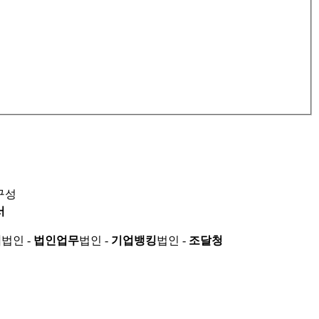
구성
서
적
법인 -
법인업무
법인 -
기업뱅킹
법인 -
조달청