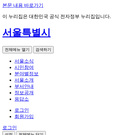
본문 내용 바로가기
이 누리집은 대한민국 공식 전자정부 누리집입니다.
서울특별시
전체메뉴 열기
검색하기
서울소식
시민참여
분야별정보
서울소개
부서안내
정보공개
응답소
로그인
회원가입
로그인
설정
전체메뉴 닫기