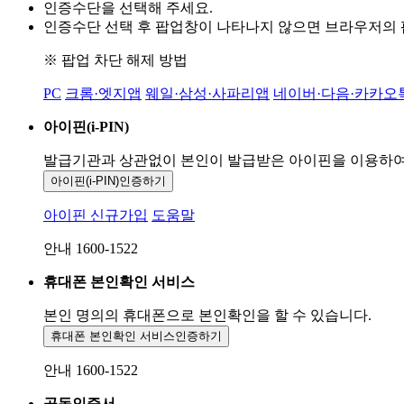
인증수단을 선택해 주세요.
인증수단 선택 후 팝업창이 나타나지 않으면 브라우저의
※ 팝업 차단 해제 방법
PC
크롬·엣지앱
웨일·삼성·사파리앱
네이버·다음·카카오
아이핀(i-PIN)
발급기관과 상관없이 본인이 발급받은
아이핀을 이용하
아이핀(i-PIN)
인증하기
아이핀 신규가입
도움말
안내 1600-1522
휴대폰 본인확인 서비스
본인 명의의 휴대폰으로
본인확인을 할 수 있습니다.
휴대폰 본인확인 서비스
인증하기
안내 1600-1522
공동인증서