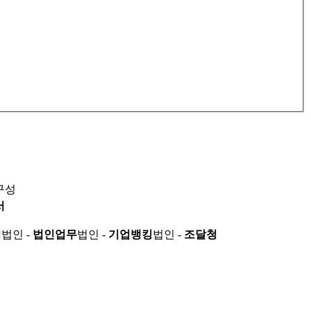
구성
서
적
법인 -
법인업무
법인 -
기업뱅킹
법인 -
조달청