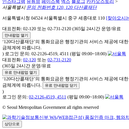
인스타그램
유튜브
페이스북
엑스
블로그
카카오스토리
>
서울특별시
문의 전화번호 120, 120 다산콜재단
서울특별시청 04524 서울특별시 중구 세종대로 110
[찾아오시는
대표전화: 02-120 또는 02-731-2120 (365일 24시간 운영/유료
안내팝업 열기
‘120다산콜재단’의 통화요금은 행정기관의 서비스 제공에 대
금체계에 따릅니다.
) 로그인 문의: 02-2126-4519, 4511 (평일 09:00~18:00)
대표전화:
02-120
또는
02-731-2120
(365일 24시간 운영/유료
유료 안내팝업 열기
‘120다산콜재단’의 통화요금은 행정기관의 서비스 제공에 대
금체계에 따릅니다.
유료 안내팝업 닫기
)
로그인 문의:
02-2126-4519, 4511
(평일 09:00~18:00)
© Seoul Metropolitan Government all rights reserved
상단으로