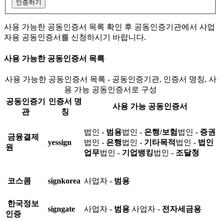
인증하기
사용 가능한 공동인증서 목록 확인 후 공동인증기관에서 사업
자용 공동인증서를 신청하시기 바랍니다.
사용 가능한 공동인증서 목록
사용 가능한 공동인증서 목록 - 공동인증기관, 인증서 명칭, 사
용 가능 공동인증서로 구성
공동인증기
인증서 명
사용 가능 공동인증서
관
칭
법인 -
범용
법인 -
은행/보험
법인 -
증권
금융결제
yessign
법인 -
은행
법인 -
기타목적
법인 -
법인
원
업무
법인 -
기업뱅킹
법인 -
조달청
코스콤
signkorea
사업자 -
범용
한국정보
signgate
사업자 -
범용
사업자 -
전자세금용
인증