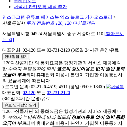
누리집지도
서울시 카카오톡 채널 추가
인스타그램
유튜브
페이스북
엑스
블로그
카카오스토리
>
서울특별시
문의 전화번호 120, 120 다산콜재단
서울특별시청 04524 서울특별시 중구 세종대로 110
[찾아오시
는 길]
대표전화: 02-120 또는 02-731-2120 (365일 24시간 운영/유료
안내팝업 열기
‘120다산콜재단’의 통화요금은 행정기관의 서비스 제공에 대
한
수익자 부담원칙에 따라
별도의 정보이용료 없이 일반 통화
요금이 부과
되며
휴대전화 이용시 본인이 가입한 이동통신사
의 요금체계에 따릅니다.
) 로그인 문의: 02-2126-4519, 4511 (평일 09:00~18:00)
대표전화:
02-120
또는
02-731-2120
(365일 24시간 운영/유료
유료 안내팝업 열기
‘120다산콜재단’의 통화요금은 행정기관의 서비스 제공에 대
한
수익자 부담원칙에 따라
별도의 정보이용료 없이 일반 통화
요금이 부과
되며
휴대전화 이용시 본인이 가입한 이동통신사