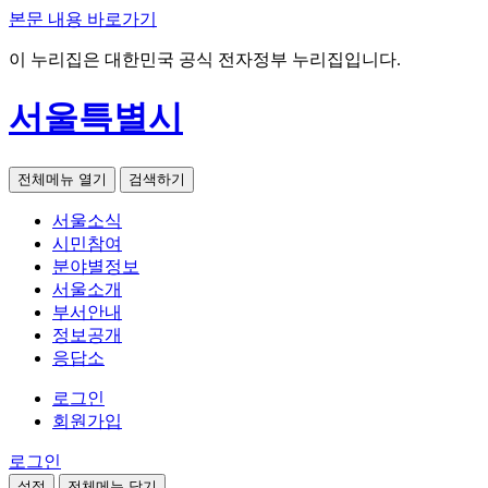
본문 내용 바로가기
이 누리집은 대한민국 공식 전자정부 누리집입니다.
서울특별시
전체메뉴 열기
검색하기
서울소식
시민참여
분야별정보
서울소개
부서안내
정보공개
응답소
로그인
회원가입
로그인
설정
전체메뉴 닫기