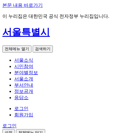
본문 내용 바로가기
이 누리집은 대한민국 공식 전자정부 누리집입니다.
서울특별시
전체메뉴 열기
검색하기
서울소식
시민참여
분야별정보
서울소개
부서안내
정보공개
응답소
로그인
회원가입
로그인
설정
전체메뉴 닫기