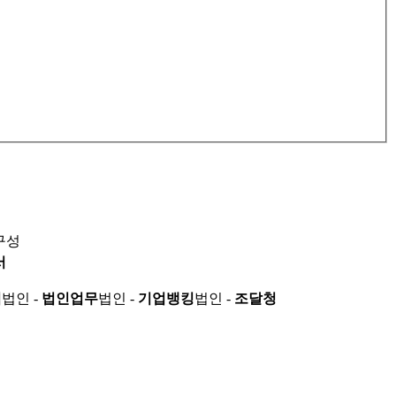
구성
서
적
법인 -
법인업무
법인 -
기업뱅킹
법인 -
조달청