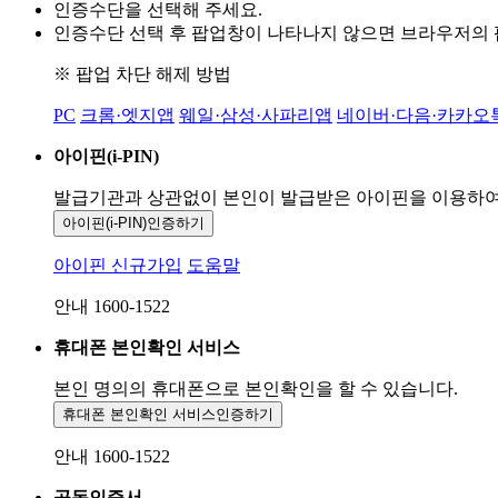
인증수단을 선택해 주세요.
인증수단 선택 후 팝업창이 나타나지 않으면 브라우저의
※ 팝업 차단 해제 방법
PC
크롬·엣지앱
웨일·삼성·사파리앱
네이버·다음·카카오
아이핀(i-PIN)
발급기관과 상관없이 본인이 발급받은
아이핀을 이용하
아이핀(i-PIN)
인증하기
아이핀 신규가입
도움말
안내 1600-1522
휴대폰 본인확인 서비스
본인 명의의 휴대폰으로
본인확인을 할 수 있습니다.
휴대폰 본인확인 서비스
인증하기
안내 1600-1522
공동인증서