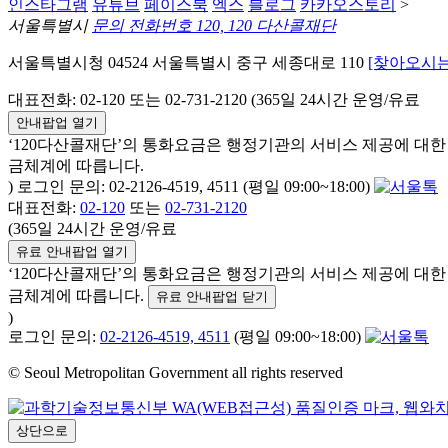
인스타그램
유튜브
페이스북
엑스
블로그
카카오스토리
>
서울특별시
문의 전화번호 120, 120 다산콜재단
서울특별시청 04524 서울특별시 중구 세종대로 110
[찾아오시는
대표전화: 02-120 또는 02-731-2120 (365일 24시간 운영/유료
안내팝업 열기
‘120다산콜재단’의 통화요금은 행정기관의 서비스 제공에 대
금체계에 따릅니다.
) 로그인 문의: 02-2126-4519, 4511 (평일 09:00~18:00)
대표전화:
02-120
또는
02-731-2120
(365일 24시간 운영/유료
유료 안내팝업 열기
‘120다산콜재단’의 통화요금은 행정기관의 서비스 제공에 대
금체계에 따릅니다.
유료 안내팝업 닫기
)
로그인 문의:
02-2126-4519, 4511
(평일 09:00~18:00)
© Seoul Metropolitan Government all rights reserved
상단으로