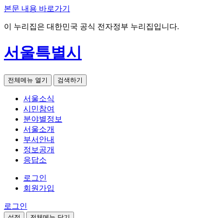
본문 내용 바로가기
이 누리집은 대한민국 공식 전자정부 누리집입니다.
서울특별시
전체메뉴 열기
검색하기
서울소식
시민참여
분야별정보
서울소개
부서안내
정보공개
응답소
로그인
회원가입
로그인
설정
전체메뉴 닫기