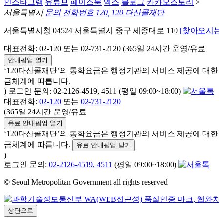
인스타그램
유튜브
페이스북
엑스
블로그
카카오스토리
>
서울특별시
문의 전화번호 120, 120 다산콜재단
서울특별시청 04524 서울특별시 중구 세종대로 110
[찾아오시는
대표전화: 02-120 또는 02-731-2120 (365일 24시간 운영/유료
안내팝업 열기
‘120다산콜재단’의 통화요금은 행정기관의 서비스 제공에 대
금체계에 따릅니다.
) 로그인 문의: 02-2126-4519, 4511 (평일 09:00~18:00)
대표전화:
02-120
또는
02-731-2120
(365일 24시간 운영/유료
유료 안내팝업 열기
‘120다산콜재단’의 통화요금은 행정기관의 서비스 제공에 대
금체계에 따릅니다.
유료 안내팝업 닫기
)
로그인 문의:
02-2126-4519, 4511
(평일 09:00~18:00)
© Seoul Metropolitan Government all rights reserved
상단으로