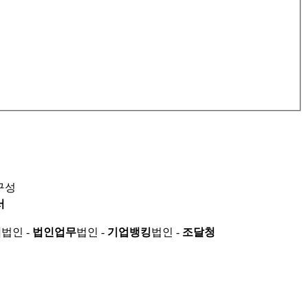
구성
서
적
법인 -
법인업무
법인 -
기업뱅킹
법인 -
조달청