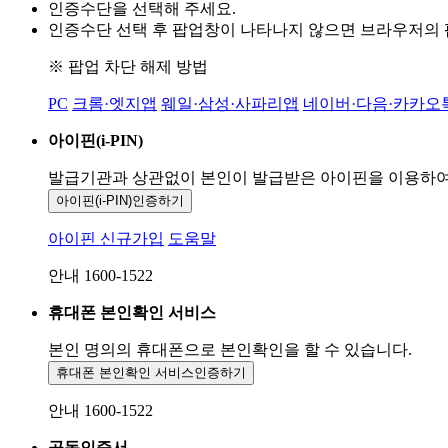
인증수단을 선택해 주세요.
인증수단 선택 후 팝업창이 나타나지 않으면 브라우저의
※ 팝업 차단 해제 방법
PC
크롬·엣지앱
웨일·삼성·사파리앱
네이버·다음·카카오
아이핀(i-PIN)
발급기관과 상관없이 본인이 발급받은
아이핀을 이용하
아이핀(i-PIN)
인증하기
아이핀 신규가입
도움말
안내 1600-1522
휴대폰 본인확인 서비스
본인 명의의 휴대폰으로
본인확인을 할 수 있습니다.
휴대폰 본인확인 서비스
인증하기
안내 1600-1522
공동인증서