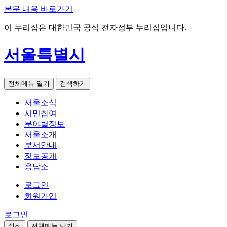
본문 내용 바로가기
이 누리집은 대한민국 공식 전자정부 누리집입니다.
서울특별시
전체메뉴 열기
검색하기
서울소식
시민참여
분야별정보
서울소개
부서안내
정보공개
응답소
로그인
회원가입
로그인
설정
전체메뉴 닫기