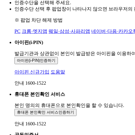
인증수단을 선택해 주세요.
인증수단 선택 후 팝업창이 나타나지 않으면 브라우저의
※ 팝업 차단 해제 방법
PC
크롬·엣지앱
웨일·삼성·사파리앱
네이버·다음·카카오
아이핀(i-PIN)
발급기관과 상관없이 본인이 발급받은
아이핀을 이용하
아이핀(i-PIN)
인증하기
아이핀 신규가입
도움말
안내 1600-1522
휴대폰 본인확인 서비스
본인 명의의 휴대폰으로
본인확인을 할 수 있습니다.
휴대폰 본인확인 서비스
인증하기
안내 1600-1522
공동인증서