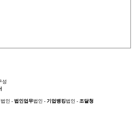
구성
서
적
법인 -
법인업무
법인 -
기업뱅킹
법인 -
조달청