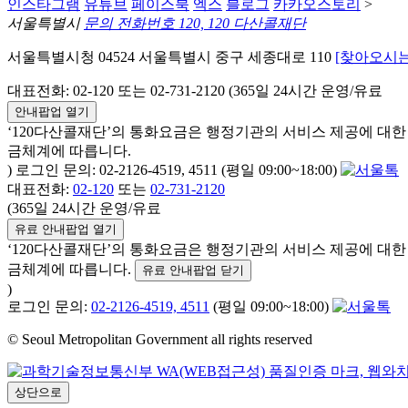
인스타그램
유튜브
페이스북
엑스
블로그
카카오스토리
>
서울특별시
문의 전화번호 120, 120 다산콜재단
서울특별시청 04524 서울특별시 중구 세종대로 110
[찾아오시는
대표전화: 02-120 또는 02-731-2120 (365일 24시간 운영/유료
안내팝업 열기
‘120다산콜재단’의 통화요금은 행정기관의 서비스 제공에 대
금체계에 따릅니다.
) 로그인 문의: 02-2126-4519, 4511 (평일 09:00~18:00)
대표전화:
02-120
또는
02-731-2120
(365일 24시간 운영/유료
유료 안내팝업 열기
‘120다산콜재단’의 통화요금은 행정기관의 서비스 제공에 대
금체계에 따릅니다.
유료 안내팝업 닫기
)
로그인 문의:
02-2126-4519, 4511
(평일 09:00~18:00)
© Seoul Metropolitan Government all rights reserved
상단으로