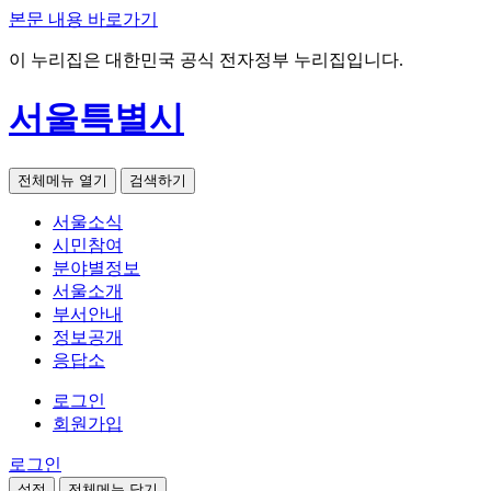
본문 내용 바로가기
이 누리집은 대한민국 공식 전자정부 누리집입니다.
서울특별시
전체메뉴 열기
검색하기
서울소식
시민참여
분야별정보
서울소개
부서안내
정보공개
응답소
로그인
회원가입
로그인
설정
전체메뉴 닫기