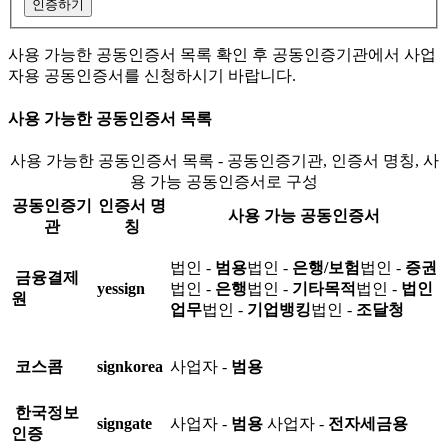
인증하기
사용 가능한 공동인증서 목록 확인 후 공동인증기관에서 사업
자용 공동인증서를 신청하시기 바랍니다.
사용 가능한 공동인증서 목록
사용 가능한 공동인증서 목록 - 공동인증기관, 인증서 명칭, 사
용 가능 공동인증서로 구성
공동인증기
인증서 명
사용 가능 공동인증서
관
칭
법인 -
범용
법인 -
은행/보험
법인 -
증권
금융결제
yessign
법인 -
은행
법인 -
기타목적
법인 -
법인
원
업무
법인 -
기업뱅킹
법인 -
조달청
코스콤
signkorea
사업자 -
범용
한국정보
signgate
사업자 -
범용
사업자 -
전자세금용
인증