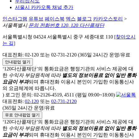
누리집지도
서울시 카카오톡 채널 추가
인스타그램
유튜브
페이스북
엑스
블로그
카카오스토리
>
서울특별시
문의 전화번호 120, 120 다산콜재단
서울특별시청 04524 서울특별시 중구 세종대로 110
[찾아오시
는 길]
대표전화: 02-120 또는 02-731-2120 (365일 24시간 운영/유료
안내팝업 열기
‘120다산콜재단’의 통화요금은 행정기관의 서비스 제공에 대
한
수익자 부담원칙에 따라
별도의 정보이용료 없이 일반 통화
요금이 부과
되며
휴대전화 이용시 본인이 가입한 이동통신사
의 요금체계에 따릅니다.
) 로그인 문의: 02-2126-4519, 4511 (평일 09:00~18:00)
대표전화:
02-120
또는
02-731-2120
(365일 24시간 운영/유료
유료 안내팝업 열기
‘120다산콜재단’의 통화요금은 행정기관의 서비스 제공에 대
한
수익자 부담원칙에 따라
별도의 정보이용료 없이 일반 통화
요금이 부과
되며
휴대전화 이용시 본인이 가입한 이동통신사