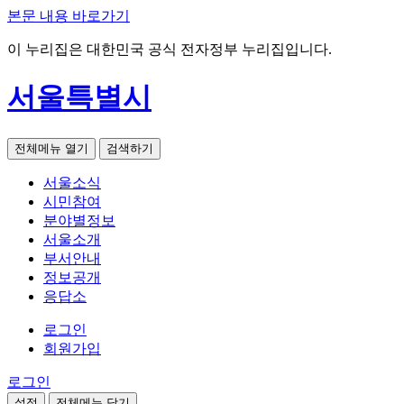
본문 내용 바로가기
이 누리집은 대한민국 공식 전자정부 누리집입니다.
서울특별시
전체메뉴 열기
검색하기
서울소식
시민참여
분야별정보
서울소개
부서안내
정보공개
응답소
로그인
회원가입
로그인
설정
전체메뉴 닫기