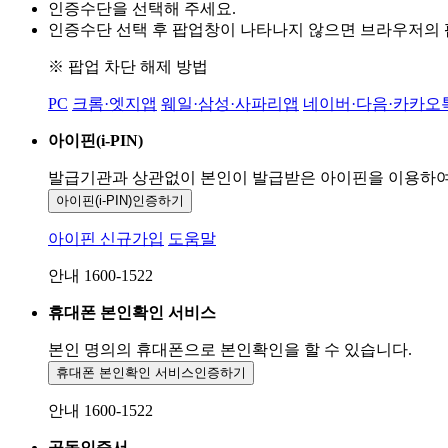
인증수단을 선택해 주세요.
인증수단 선택 후 팝업창이 나타나지 않으면 브라우저의
※ 팝업 차단 해제 방법
PC
크롬·엣지앱
웨일·삼성·사파리앱
네이버·다음·카카오
아이핀(i-PIN)
발급기관과 상관없이 본인이 발급받은
아이핀을 이용하
아이핀(i-PIN)
인증하기
아이핀 신규가입
도움말
안내 1600-1522
휴대폰 본인확인 서비스
본인 명의의 휴대폰으로
본인확인을 할 수 있습니다.
휴대폰 본인확인 서비스
인증하기
안내 1600-1522
공동인증서