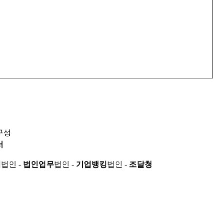
구성
서
적
법인 -
법인업무
법인 -
기업뱅킹
법인 -
조달청