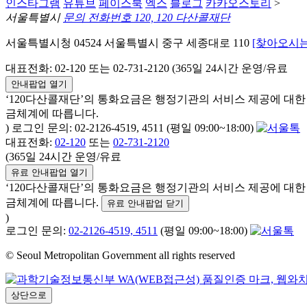
인스타그램
유튜브
페이스북
엑스
블로그
카카오스토리
>
서울특별시
문의 전화번호 120, 120 다산콜재단
서울특별시청 04524 서울특별시 중구 세종대로 110
[찾아오시는
대표전화: 02-120 또는 02-731-2120 (365일 24시간 운영/유료
안내팝업 열기
‘120다산콜재단’의 통화요금은 행정기관의 서비스 제공에 대
금체계에 따릅니다.
) 로그인 문의: 02-2126-4519, 4511 (평일 09:00~18:00)
대표전화:
02-120
또는
02-731-2120
(365일 24시간 운영/유료
유료 안내팝업 열기
‘120다산콜재단’의 통화요금은 행정기관의 서비스 제공에 대
금체계에 따릅니다.
유료 안내팝업 닫기
)
로그인 문의:
02-2126-4519, 4511
(평일 09:00~18:00)
© Seoul Metropolitan Government all rights reserved
상단으로