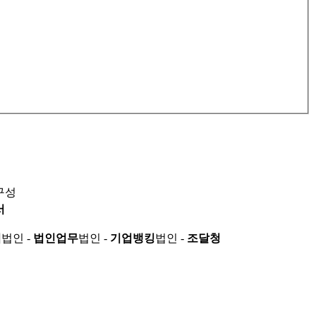
구성
서
적
법인 -
법인업무
법인 -
기업뱅킹
법인 -
조달청