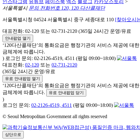
인스타그램
유튜브
페이스북
엑스
블로그
카카오스토리
>
서울특별시
문의 전화번호 120, 120 다산콜재단
서울특별시청 04524 서울특별시 중구 세종대로 110
[찾아오시는
대표전화: 02-120 또는 02-731-2120 (365일 24시간 운영/유료
안내팝업 열기
‘120다산콜재단’의 통화요금은 행정기관의 서비스 제공에 대
금체계에 따릅니다.
) 로그인 문의: 02-2126-4519, 4511 (평일 09:00~18:00)
대표전화:
02-120
또는
02-731-2120
(365일 24시간 운영/유료
유료 안내팝업 열기
‘120다산콜재단’의 통화요금은 행정기관의 서비스 제공에 대
금체계에 따릅니다.
유료 안내팝업 닫기
)
로그인 문의:
02-2126-4519, 4511
(평일 09:00~18:00)
© Seoul Metropolitan Government all rights reserved
상단으로