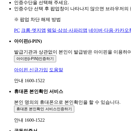
인증수단을 선택해 주세요.
인증수단 선택 후 팝업창이 나타나지 않으면 브라우저의
※ 팝업 차단 해제 방법
PC
크롬·엣지앱
웨일·삼성·사파리앱
네이버·다음·카카오
아이핀(i-PIN)
발급기관과 상관없이 본인이 발급받은
아이핀을 이용하
아이핀(i-PIN)
인증하기
아이핀 신규가입
도움말
안내 1600-1522
휴대폰 본인확인 서비스
본인 명의의 휴대폰으로
본인확인을 할 수 있습니다.
휴대폰 본인확인 서비스
인증하기
안내 1600-1522
공동인증서