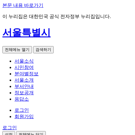
본문 내용 바로가기
이 누리집은 대한민국 공식 전자정부 누리집입니다.
서울특별시
전체메뉴 열기
검색하기
서울소식
시민참여
분야별정보
서울소개
부서안내
정보공개
응답소
로그인
회원가입
로그인
설정
전체메뉴 닫기