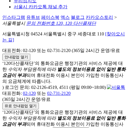
누리집지도
서울시 카카오톡 채널 추가
인스타그램
유튜브
페이스북
엑스
블로그
카카오스토리
>
서울특별시
문의 전화번호 120, 120 다산콜재단
서울특별시청 04524 서울특별시 중구 세종대로 110
[찾아오시
는 길]
대표전화: 02-120 또는 02-731-2120 (365일 24시간 운영/유료
안내팝업 열기
‘120다산콜재단’의 통화요금은 행정기관의 서비스 제공에 대
한
수익자 부담원칙에 따라
별도의 정보이용료 없이 일반 통화
요금이 부과
되며
휴대전화 이용시 본인이 가입한 이동통신사
의 요금체계에 따릅니다.
) 로그인 문의: 02-2126-4519, 4511 (평일 09:00~18:00)
대표전화:
02-120
또는
02-731-2120
(365일 24시간 운영/유료
유료 안내팝업 열기
‘120다산콜재단’의 통화요금은 행정기관의 서비스 제공에 대
한
수익자 부담원칙에 따라
별도의 정보이용료 없이 일반 통화
요금이 부과
되며
휴대전화 이용시 본인이 가입한 이동통신사