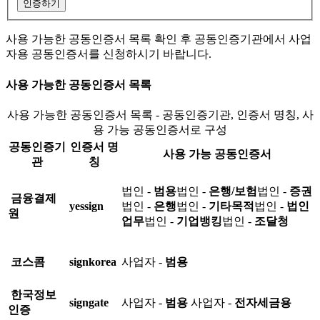
인증하기
사용 가능한 공동인증서 목록 확인 후 공동인증기관에서 사업
자용 공동인증서를 신청하시기 바랍니다.
사용 가능한 공동인증서 목록
사용 가능한 공동인증서 목록 - 공동인증기관, 인증서 명칭, 사
용 가능 공동인증서로 구성
공동인증기
인증서 명
사용 가능 공동인증서
관
칭
법인 -
범용
법인 -
은행/보험
법인 -
증권
금융결제
yessign
법인 -
은행
법인 -
기타목적
법인 -
법인
원
업무
법인 -
기업뱅킹
법인 -
조달청
코스콤
signkorea
사업자 -
범용
한국정보
signgate
사업자 -
범용
사업자 -
전자세금용
인증