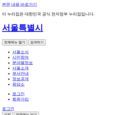
본문 내용 바로가기
이 누리집은 대한민국 공식 전자정부 누리집입니다.
서울특별시
전체메뉴 열기
검색하기
서울소식
시민참여
분야별정보
서울소개
부서안내
정보공개
응답소
로그인
회원가입
로그인
설정
전체메뉴 닫기