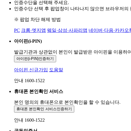
인증수단을 선택해 주세요.
인증수단 선택 후 팝업창이 나타나지 않으면 브라우저의
※ 팝업 차단 해제 방법
PC
크롬·엣지앱
웨일·삼성·사파리앱
네이버·다음·카카오
아이핀(i-PIN)
발급기관과 상관없이 본인이 발급받은
아이핀을 이용하
아이핀(i-PIN)
인증하기
아이핀 신규가입
도움말
안내 1600-1522
휴대폰 본인확인 서비스
본인 명의의 휴대폰으로
본인확인을 할 수 있습니다.
휴대폰 본인확인 서비스
인증하기
안내 1600-1522
공동인증서