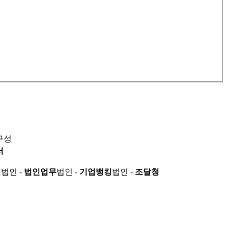
구성
서
적
법인 -
법인업무
법인 -
기업뱅킹
법인 -
조달청