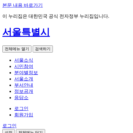
본문 내용 바로가기
이 누리집은 대한민국 공식 전자정부 누리집입니다.
서울특별시
전체메뉴 열기
검색하기
서울소식
시민참여
분야별정보
서울소개
부서안내
정보공개
응답소
로그인
회원가입
로그인
설정
전체메뉴 닫기