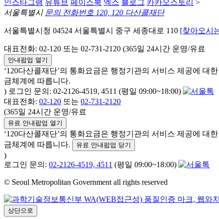
인스타그램
유튜브
페이스북
엑스
블로그
카카오스토리
>
서울특별시
문의 전화번호 120, 120 다산콜재단
서울특별시청 04524 서울특별시 중구 세종대로 110
[찾아오시는
대표전화: 02-120 또는 02-731-2120 (365일 24시간 운영/유료
안내팝업 열기
‘120다산콜재단’의 통화요금은 행정기관의 서비스 제공에 대
금체계에 따릅니다.
) 로그인 문의: 02-2126-4519, 4511 (평일 09:00~18:00)
대표전화:
02-120
또는
02-731-2120
(365일 24시간 운영/유료
유료 안내팝업 열기
‘120다산콜재단’의 통화요금은 행정기관의 서비스 제공에 대
금체계에 따릅니다.
유료 안내팝업 닫기
)
로그인 문의:
02-2126-4519, 4511
(평일 09:00~18:00)
© Seoul Metropolitan Government all rights reserved
상단으로