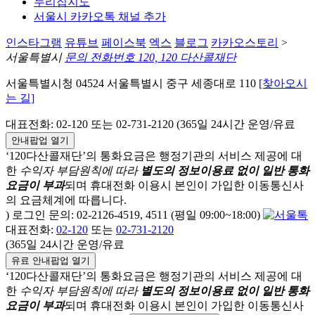
누리집지도
서울시 카카오톡 채널 추가
인스타그램
유튜브
페이스북
엑스
블로그
카카오스토리
>
서울특별시
문의 전화번호 120, 120 다산콜재단
서울특별시청 04524 서울특별시 중구 세종대로 110
[찾아오시
는 길]
대표전화: 02-120 또는 02-731-2120 (365일 24시간 운영/유료
안내팝업 열기
‘120다산콜재단’의 통화요금은 행정기관의 서비스 제공에 대
한
수익자 부담원칙에 따라
별도의 정보이용료 없이 일반 통화
요금이 부과
되며
휴대전화 이용시 본인이 가입한 이동통신사
의 요금체계에 따릅니다.
) 로그인 문의: 02-2126-4519, 4511 (평일 09:00~18:00)
대표전화:
02-120
또는
02-731-2120
(365일 24시간 운영/유료
유료 안내팝업 열기
‘120다산콜재단’의 통화요금은 행정기관의 서비스 제공에 대
한
수익자 부담원칙에 따라
별도의 정보이용료 없이 일반 통화
요금이 부과
되며
휴대전화 이용시 본인이 가입한 이동통신사