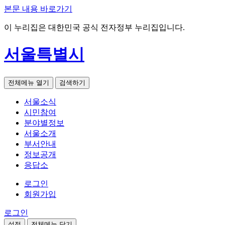
본문 내용 바로가기
이 누리집은 대한민국 공식 전자정부 누리집입니다.
서울특별시
전체메뉴 열기
검색하기
서울소식
시민참여
분야별정보
서울소개
부서안내
정보공개
응답소
로그인
회원가입
로그인
설정
전체메뉴 닫기