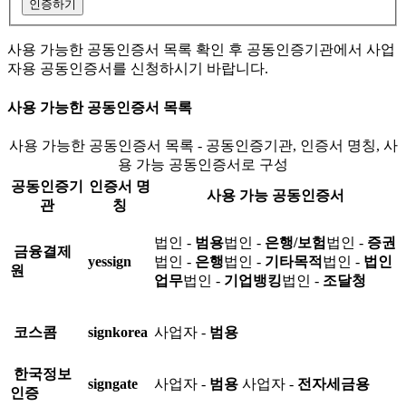
인증하기
사용 가능한 공동인증서 목록 확인 후 공동인증기관에서 사업
자용 공동인증서를 신청하시기 바랍니다.
사용 가능한 공동인증서 목록
사용 가능한 공동인증서 목록 - 공동인증기관, 인증서 명칭, 사
용 가능 공동인증서로 구성
공동인증기
인증서 명
사용 가능 공동인증서
관
칭
법인 -
범용
법인 -
은행/보험
법인 -
증권
금융결제
yessign
법인 -
은행
법인 -
기타목적
법인 -
법인
원
업무
법인 -
기업뱅킹
법인 -
조달청
코스콤
signkorea
사업자 -
범용
한국정보
signgate
사업자 -
범용
사업자 -
전자세금용
인증