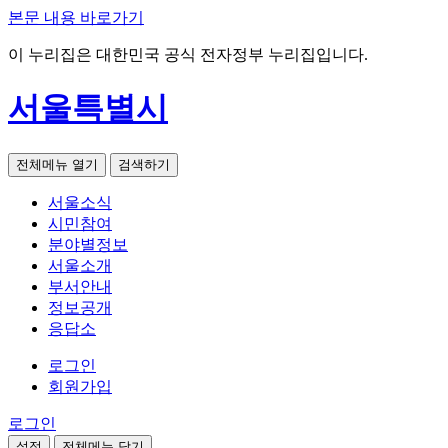
본문 내용 바로가기
이 누리집은 대한민국 공식 전자정부 누리집입니다.
서울특별시
전체메뉴 열기
검색하기
서울소식
시민참여
분야별정보
서울소개
부서안내
정보공개
응답소
로그인
회원가입
로그인
설정
전체메뉴 닫기