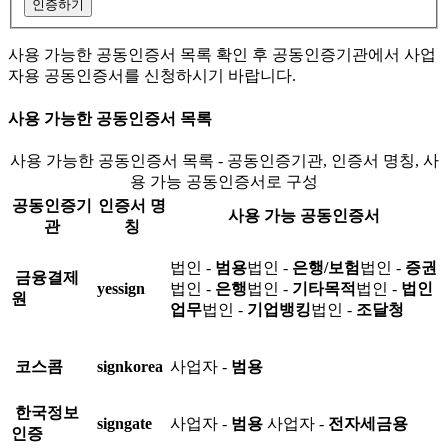
인증하기
사용 가능한 공동인증서 목록 확인 후 공동인증기관에서 사업
자용 공동인증서를 신청하시기 바랍니다.
사용 가능한 공동인증서 목록
사용 가능한 공동인증서 목록 - 공동인증기관, 인증서 명칭, 사
용 가능 공동인증서로 구성
공동인증기
인증서 명
사용 가능 공동인증서
관
칭
법인 -
범용
법인 -
은행/보험
법인 -
증권
금융결제
yessign
법인 -
은행
법인 -
기타목적
법인 -
법인
원
업무
법인 -
기업뱅킹
법인 -
조달청
코스콤
signkorea
사업자 -
범용
한국정보
signgate
사업자 -
범용
사업자 -
전자세금용
인증