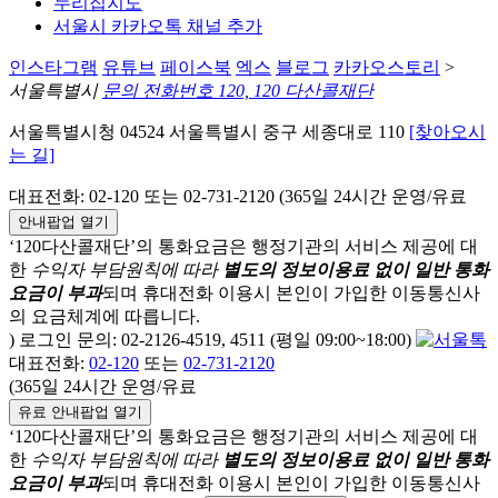
누리집지도
서울시 카카오톡 채널 추가
인스타그램
유튜브
페이스북
엑스
블로그
카카오스토리
>
서울특별시
문의 전화번호 120, 120 다산콜재단
서울특별시청 04524 서울특별시 중구 세종대로 110
[찾아오시
는 길]
대표전화: 02-120 또는 02-731-2120 (365일 24시간 운영/유료
안내팝업 열기
‘120다산콜재단’의 통화요금은 행정기관의 서비스 제공에 대
한
수익자 부담원칙에 따라
별도의 정보이용료 없이 일반 통화
요금이 부과
되며
휴대전화 이용시 본인이 가입한 이동통신사
의 요금체계에 따릅니다.
) 로그인 문의: 02-2126-4519, 4511 (평일 09:00~18:00)
대표전화:
02-120
또는
02-731-2120
(365일 24시간 운영/유료
유료 안내팝업 열기
‘120다산콜재단’의 통화요금은 행정기관의 서비스 제공에 대
한
수익자 부담원칙에 따라
별도의 정보이용료 없이 일반 통화
요금이 부과
되며
휴대전화 이용시 본인이 가입한 이동통신사