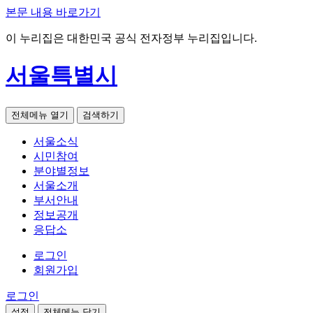
본문 내용 바로가기
이 누리집은 대한민국 공식 전자정부 누리집입니다.
서울특별시
전체메뉴 열기
검색하기
서울소식
시민참여
분야별정보
서울소개
부서안내
정보공개
응답소
로그인
회원가입
로그인
설정
전체메뉴 닫기