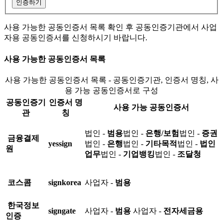
인증하기
사용 가능한 공동인증서 목록 확인 후 공동인증기관에서 사업
자용 공동인증서를 신청하시기 바랍니다.
사용 가능한 공동인증서 목록
사용 가능한 공동인증서 목록 - 공동인증기관, 인증서 명칭, 사
용 가능 공동인증서로 구성
공동인증기
인증서 명
사용 가능 공동인증서
관
칭
법인 -
범용
법인 -
은행/보험
법인 -
증권
금융결제
yessign
법인 -
은행
법인 -
기타목적
법인 -
법인
원
업무
법인 -
기업뱅킹
법인 -
조달청
코스콤
signkorea
사업자 -
범용
한국정보
signgate
사업자 -
범용
사업자 -
전자세금용
인증