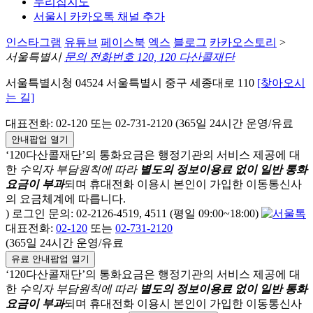
누리집지도
서울시 카카오톡 채널 추가
인스타그램
유튜브
페이스북
엑스
블로그
카카오스토리
>
서울특별시
문의 전화번호 120, 120 다산콜재단
서울특별시청 04524 서울특별시 중구 세종대로 110
[찾아오시
는 길]
대표전화: 02-120 또는 02-731-2120 (365일 24시간 운영/유료
안내팝업 열기
‘120다산콜재단’의 통화요금은 행정기관의 서비스 제공에 대
한
수익자 부담원칙에 따라
별도의 정보이용료 없이 일반 통화
요금이 부과
되며
휴대전화 이용시 본인이 가입한 이동통신사
의 요금체계에 따릅니다.
) 로그인 문의: 02-2126-4519, 4511 (평일 09:00~18:00)
대표전화:
02-120
또는
02-731-2120
(365일 24시간 운영/유료
유료 안내팝업 열기
‘120다산콜재단’의 통화요금은 행정기관의 서비스 제공에 대
한
수익자 부담원칙에 따라
별도의 정보이용료 없이 일반 통화
요금이 부과
되며
휴대전화 이용시 본인이 가입한 이동통신사