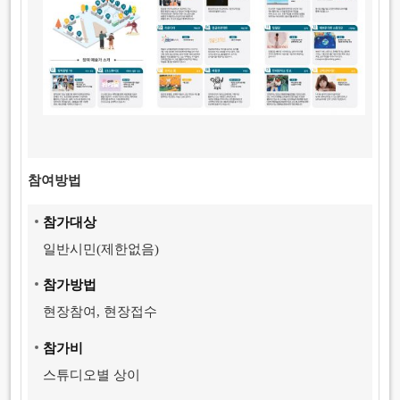
참여방법
참가대상
일반시민(제한없음)
참가방법
현장참여, 현장접수
참
가
비
스튜디오별 상이