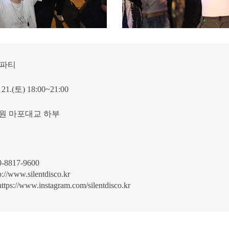
J파티
. 21.(토) 18:00~21:00
원 마포대교 하부
8817-9600
p://www.silentdisco.kr
https://www.instagram.com/silentdisco.kr