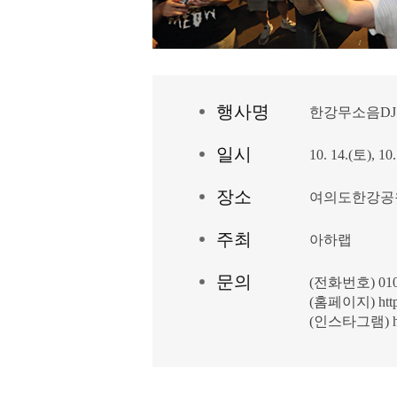
행
사
명
한강무소음D
일
시
10. 14.(토), 10
장
소
여의도한강공
주최
아하랩
문
의
(전화번호) 010-
(홈페이지)
htt
(인스타그램)