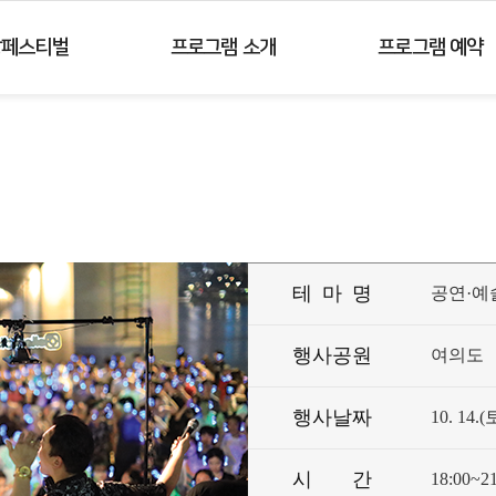
주메뉴 바로가기
컨텐츠 바로가기
강페스티벌
프로그램 소개
프로그램 예약
테
마
명
공연·예
행사공원
여의도
행사날짜
10. 14.(
시
간
18:00~21