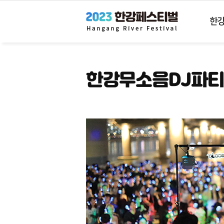
한
한
강
몽
땅
2023
한강무소음DJ파티