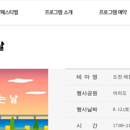
주메뉴 바로가기
컨텐츠 바로가기
강페스티벌
프로그램 소개
프로그램 예약
날
테
마
명
도전·체
행사공원
여의도
행사날짜
8. 12.(토
시
간
17:00~21