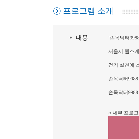
프로그램 소개
내
용
‘손목닥터99
서울시 헬스케
걷기 실천에 
손목닥터998
손목닥터998
○ 세부 프로