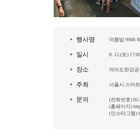
행
사
명
여름밤 9988
일
시
8. 12.(토) 17:0
장
소
여의도한강공
주
최
서울시 스마
문
의
(전화번호) 02-2
(홈페이지)
htt
(인스타그램)