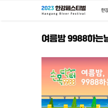
한
한
강
몽
땅
2023
여름밤 9988하는