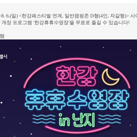
~8. 6.(일) <
한강페스티벌 연계, 일반캠핑존 D형(4인, 자갈형)> 
 개장 프로그램 '한강휴휴수영장'을 무료로 즐길 수 있습니다!
그램