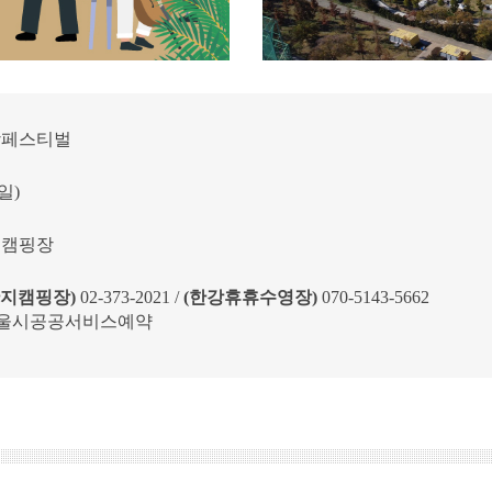
한강페스티벌
(일)
 캠핑장
난지캠핑장)
02-373-2021 /
(한강휴휴수영장)
070-5143-5662
울시공공서비스예약