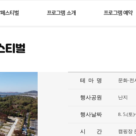
주메뉴 바로가기
컨텐츠 바로가기
강페스티벌
프로그램 소개
프로그램 예약
페스티벌
테
마
명
문화·전
행사공원
난지
행사날짜
8. 5.(토)
시
간
캠핑장 