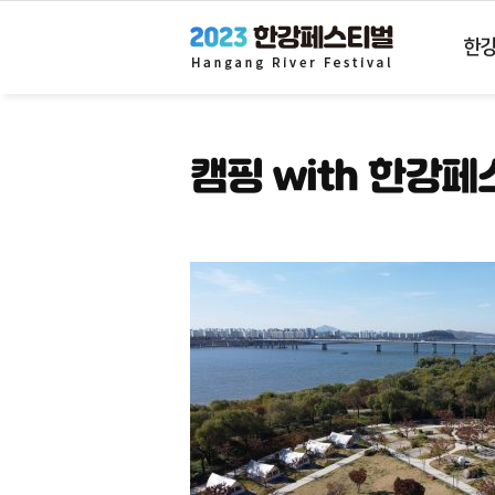
한
한
강
몽
땅
2023
캠핑 with 한강