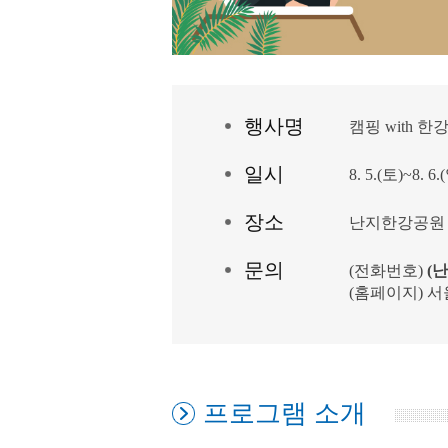
행
사
명
캠핑 with 
일
시
8. 5.(토)~8. 6.
장
소
난지한강공원
문
의
(전화번호)
(
(홈페이지)
서
프로그램 소개