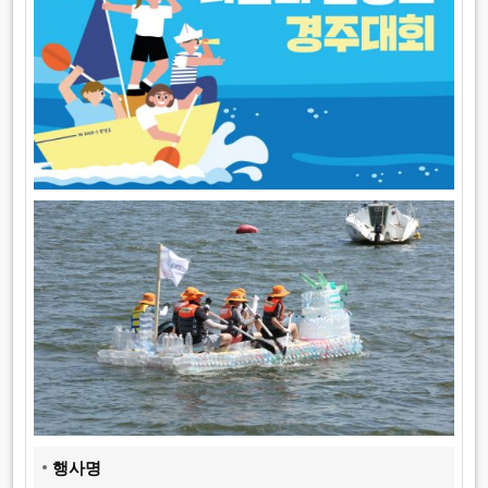
행
사
명