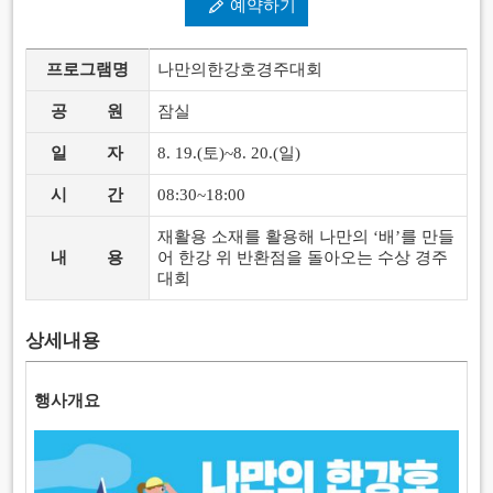
예약하기
프로그램명
나만의한강호경주대회
공
원
잠실
일
자
8. 19.(토)~8. 20.(일)
시
간
08:30~18:00
재활용 소재를 활용해 나만의 ‘배’를 만들
내
용
어 한강 위 반환점을 돌아오는 수상 경주
대회
상세내용
행사개요